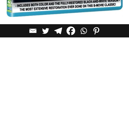
המחקר, שהינו המחקר האמפירי הגדול הראשון לסרטי טראש
וקהל הצרכנים שלהם, מצא כי לעתים קרובות, צופים מצאו
"הנאה אירונית" בצפייה בסרטים להם לעגו מבקרי הקולנוע
והתרבות, כך הם חפשו סרטים שהם עצמם תיארו כ"זולים" או "
אַשׁפָּה". נראה כי בעיקר גברים שמחים לצרוך קולנוע תת -
תרבותי, כמעט 90 אחוזים מהמשתתפים במחקר היו גברים.
החוקרים גילו, גם כי לאוהדי הסרטים הזולים, הייתה בסבירות
גבוהה יותר גם הערכה לקולנוע אינטלקטואלי. כ"טורפי תרבות"
הם יכלו להנות מהסרט "
הערפדיות הלסביות
" יחד עם עם
"
מלהולנד דרייב
" של דיויד לינץ'.