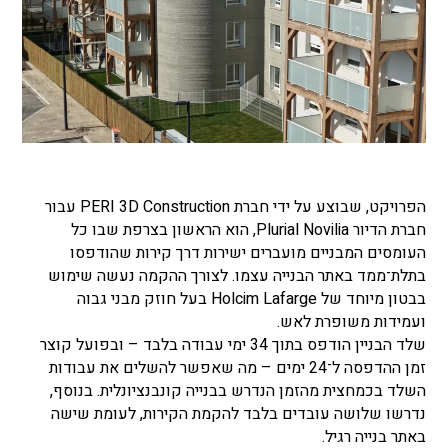
הפרויקט, שבוצע על ידי חברת PERI 3D Construction עבור
חברת הדיור Plurial Novilia, הוא הראשון בצרפת שבו כל
העומסים המבניים מועברים ישירות דרך קירות שהודפסו
בתלת־ממד באתר הבנייה עצמו. לצורך ההקמה נעשה שימוש
בבטון מיוחד של Holcim Lafarge בעל חוזק מבני גבוה
ועמידות משופרת לאש.
שלד הבניין הודפס בתוך 34 ימי עבודה בלבד – ובפועל קוצר
זמן ההדפסה ל־24 ימים – מה שאפשר להשלים את עבודות
השלד בכמחצית מהזמן הנדרש בבנייה קונבנציונלית. בנוסף,
נדרשו שלושה עובדים בלבד להקמת הקירות, לעומת שישה
באתר בנייה רגיל.