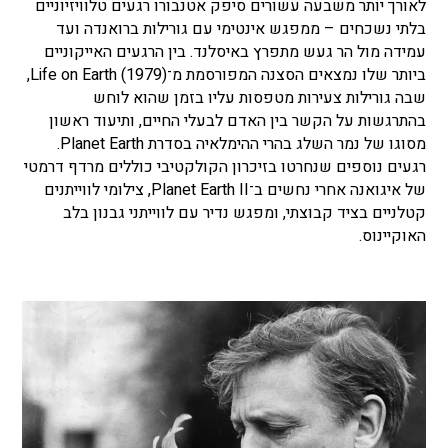
לאורך יותר משבעה עשורים סיפק אטנבורו רגעים טלוויזיוניים
בלתי נשכחים – ממפגש אינטימי עם גורילות ברואנדה ועד
עמידה מול הר געש מתפרץ באיסלנד. בין הרגעים האייקוניים
ביותר שלו נמצאים הסצנה המפורסמת מ־Life on Earth (1979),
שבה גורילות צעירות מטפסות עליו בזמן שהוא לוחש
בהתרגשות על הקשר בין האדם לבעלי החיים, ותיעוד ראשון
מסוגו של נמר השלג בהרי ההימלאיה בסדרת Planet Earth.
רגעים נוספים שנחרטו בזיכרון הקולקטיבי כוללים מרדף דרמטי
של איגואנה אחרי נחשים ב־Planet Earth II, צילומי לווייתנים
קטלניים בציד קבוצתי, ומפגש נדיר עם לווייתני גבנון בלב
האוקיינוס.