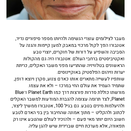
מעבר לצילומים עוצרי הנשימה ולהיותו מספר סיפורים נדיר,
אטנבורו הפך לקול מרכזי במאבק למען קיימות והגנה על
הסביבה והשפיע על דורות של חוקרים, יוצרי טבע
ואקטיביסטים ברחבי העולם. אטנבורו היה גם מהקולות
הראשונים בטלוויזיה שהתריעו מפני משבר האקלים, כריתת
יערות וזיהום הפלסטיק באוקיינוסים.
שותפיו לעשייה מתארים אותו כאדם צנוע, סקרן ויוצא דופן,
שתמיד העמיד את עולם החי במרכז – ולא את עצמו.
מורשתו כוללת סדרות פורצות דרך כמו Planet Earth ו־Blue
Planet, לצד תרומה עצומה להגברת המודעות למשבר האקלים
ולהיעלמות מינים בטבע. גם בגיל 100, אטנבורו ממשיך ליצור,
לכתוב ולהקליט – מתוך אמונה שהחיבור בין בני האדם לטבע
חשוב היום יותר מאי פעם – ולהזכיר לעולם שהטבע אינו רק
תפאורה, אלא מערכת חיים שברירית שיש להגן עליה.