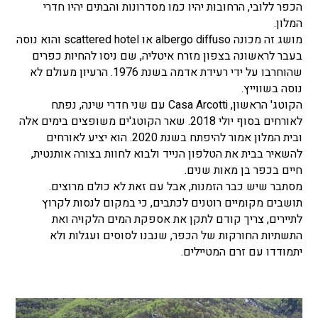
הכפר ללובי, הרחובות יהיו כמו מסדרונות והבתים יהיו חדרי
המלון.
מושג זה מכונה albergo diffuso או scattered hotel והוא נוסה
בעבר לראשונה בצפון מזרח איטליה, שם ניסו להחיות כפרים
שהוחרבו על ידי רעידת אדמה בשנת 1976. הרעיון מעולם לא
נוסה בשווייץ.
הקוטג' הראשון, Casa Arcotti עם שני חדרי שינה, נפתח
לאורחים בסוף יולי 2018. שאר הקוטג'ים משופצים בימים אלה
ובית המלון אמור להיפתח בשנת 2020. הוא יציע לאורחים
להשאיר בבית את הטלפון הנייד ולבוא לחוות בצורה אותנטית,
חיים בכפר בן מאות שנים.
מסתבר שיש כבר הזמנות, אבל עם זאת לא כולם מרוצים.
תושבים מקומיים רוטנים לכתבים, כי במקום לנסות לקרוץ
לתיירים, צריך קודם לתקן את אספקת המים הלקויה ואת
התשתיות החורקות של הכפר, שנבנו לסוסים ועגלות ולא
יתמודדו עם זרם המטיילים.