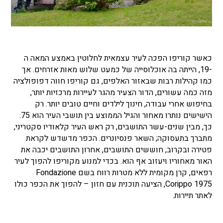
כאשר קוריפו הפכה לעיר עצמאית לחלוטין באמצע המאה ה
-19, הייתה בה אוכלוסייה של כמעט שלוש מאות אזרחים. אך
כמו קהילות רבות שבאזור האלפים, גם קוריפו חווה דפופולציה
מזה כמה עשורים, הדור הצעיר מהגר לעיירות מרכזיות יותר,
בחיפוש אחרי עבודה, חינוך לילדים וחיים טובים יותר. רק
הישישים נותרו מאחור והגיל הממוצע בין תושבי העיר הוא 75.
כך, מבין שנים-עשר התושבים, רק ראש העיר קלאודיו סקטריני,
מתברך בתעסוקה; השאר פנסיונרים. הכפר מדשדש לקראת
פטירה ובקרוב, חוששים התושבים, אחרון התושבים יכבה את
האור מאחוריו ויעזוב אף הוא. בכדי למנוע מקוריפו להפוך לעיר
רפאים, קרן מקומית ללא מטרות רווח בשם Fondazione
Corippo 1975, הציעה תוכנית עם חזון – להפוך את הכפר כולו
לאתר תיירות.