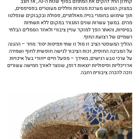
קחלון החל להקים את המתחם בסוף שנות ה-70, אז חצב
במצוק הנטוש מערכת מנהרות וחללים מעוטרים בפסיפסים,
תוך שימוש בחומרי בנייה מאולתרים, פסולת ובקבוקים שנפלטו
מהים. במשך עשרות שנים התגורר במקום ללא תשתיות
בסיסיות, והאתר הפך למוקד עניין ציבורי ולאחד הסמלים הבלתי
רשמיים של רצועת החוף.
ההליך המשפטי הציב זו מול זו שתי תפיסות יסוד: מחד – ההגנה
על הסביבה החופית, זכות הציבור לגישה חופשית לחוף ושמירה
על ערכי טבע רגישים; מאידך – מפעל חיים ייחודי בעל איכויות
אדריכליות ופיסוליות יוצאות דופן, שנוצר לאורך חמישה עשורים
וזכה להכרה ציבורית רחבה.