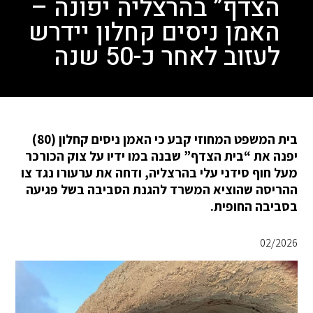
הצדף” בהרצליה יפונה –
האמן ניסים קחלון יידרש
לעזוב לאחר כ-50 שנה
בית המשפט המחוזי קבע כי האמן ניסים קחלון (80)
יפנה את “בית הצדף” שבנה במו ידיו על צוק הכורכר
מעל חוף סידני עלי בהרצליה, ודחה את ערעורו נגד צו
ההריסה שהוציא המשרד להגנת הסביבה בשל פגיעה
בסביבה החופית.
02/2026