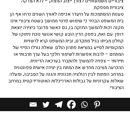
ציבוריים משמעותיים לצורך ייצוב המצוק – ללא הצדקה
ציבורית מספקת.
טענות ההסתמכות על היעדר אכיפה לאורך השנים נדחו אף הן.
בית המשפט הבהיר כי שימוש פרטי ממושך בשטח ציבורי אינו
מקנה זכות להמשך החזקה בו, גם כאשר מדובר ביצירה יוצאת
דופן. עם זאת, בפסק הדין הובע קושי אנושי נוכח ניתוקו של
קחלון מביתו בגיל מתקדם, ובית המשפט קרא לרשויות
המקומיות לסייע במציאת פתרון הולם. שאלת גורלו הפיזי של
המתחם – לרבות אפשרות לשימור חלקי בעל ערך תרבותי או
תיירותי – צפויה להמשיך ולהתברר בערכאה הדיונית.
ההכרעה מציבה מחדש את המתח בין יצירה אישית ספונטנית
במרחב הפתוח לבין רגולציה תכנונית והגנה על הסביבה, ומעלה
שאלות עקרוניות על גבולות האדריכלות האוטודידקטית במרחב
הציבורי.