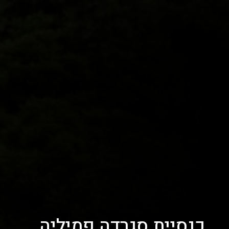
כנסיית סגרדה פמיליה