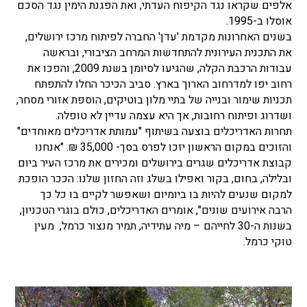
אלפים שקראו נגד הקיפוח העדתי, ואת הפגנת הימין נגד הסכם
אוסלו ב-1995.
בשנים האחרונות מקדמת 'עדן' החברה לפיתוח מרכז ירושלים,
את התכנית העירונית להתחדשות המרחב הציבורי, ובראשה
עבודות הרכבת הקלה, שהגיעו לסיומן בשנת 2009, והפכו את
רחוב יפו למדרחוב הארוך בארץ. סביב הכיכר החלו להתפתח
תכניות שימור ובנייה של בתיי מלון בוטיקים, הוספת אזורי מסחר,
ושדרוג ופיתוח רחובות, אך היא עצמה עדיין לא טופלה.
תחרות האדריכלים בוצעה בשיתוף "עמותת אדריכלים מאוחדים"
והזוכים במקום הראשון יזכו לפרס בסך- 35,000 ₪. "אנחנו
קבוצת אדריכלים שגרים בירושלים ומכירים את מרכז העיר ביום
ובלילה, בחום, בקור ואפילו בשלג וזה החזון שלנו: הככר הופכת
למקום שנעים להיות בו ביומיום ושאפשר לקיים בו כל כך
הרבה אירועים שונים", אומרים האדריכלים, כולם בוגרי הטכניון,
בשנות ה-30 לחייהם – מיה עתידיה, תמיר מנצור כרמל, מעין
טוקי כרמל.