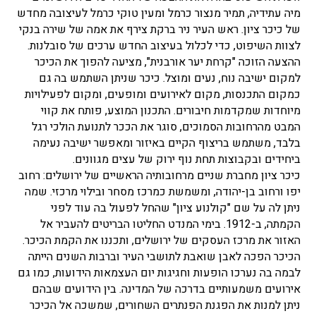
מיה עתידיה, תמיר מנצור כרמל ומעין טוקי כרמל לעיצובה מחדש
של כיכר ציון. ראש העיר ניר ברקת צירף את אמה של שירה בנקי
לצוות השיפוט, כדי לכלול בעיצוב החדש ערכים של סובלנות.
ההצעה הזוכה "קרחת יער אורבנית", מציעה להפוך את הכיכר
למקום ישיבה נוח, נעים ומוצל. כיכר שניתן השתמש בה גם
כמקום התכנסות, מקום לאירועים ומופעים, ומקום לפעילויות
מיוחדות שמקדמות חיבורים. התכנון המוצע, פותח את קווי
המבט מהרחובות הסמוכים, סוגר את הככר לתנועת הולכי רגל
בלבד, משתמש בריצוף הקיים באיזור ומאפשר ישיבה נעימה
ביחידים ובקבוצות תחת נוף ירוק של עצים מגוונים.
כיכר ציון מחברת שניים מרחובותיה הראשיים של ירושלים: רחוב
יפו ורחוב בן-יהודה, ומשמשת כמרכז מסחר ובילוי מרכזי. שמה
ניתן לה על שם "קולנוע ציון" שהחל לפעול בה עוד לפני
הקמתה, ב-1912. בימי המנדט החליטו הבריטים להעביר אל
האזור את מרכז העסקים של ירושלים, ותכננו את הקמת הכיכר.
הכיכר הפכה לאבן שואבת לתושבי העיר וברבות השנים הייתה
לבמה בה נערכו הופעות וחגיגות יום העצמאות הידועות, כמו גם
אירועים משמעותיים בדרכה של המדינה. בין הידועים שבהם
ניתן למנות את הפגנת הפנתרים השחורים, שמשכה אל הכיכר