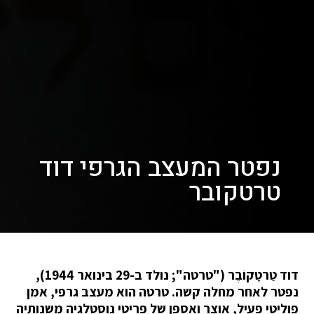
נפטר המעצב הגרפי דוד
טרטקובר
דוד טַרטָקוֹבֶר ("טרטה"; נולד ב-29 בינואר 1944),
נפטר לאחר מחלה קשה. טרטה הוא מעצב גרפי, אמן
פוליטי פעיל, אוצר ואספן של פריטי נוסטלגיה משנותיה