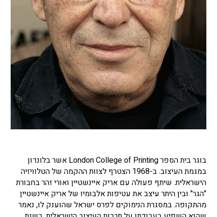
בוגר בית הספר
London College of Printing
אשר בלונדון
במגמת העיצוב. ב-1968 הצטרף לצוות ההקמה של הטלוויזיה
הישראלית. שיתף פעולה עם אריק איינשטיין ואורי זהר בחבורת
"הגר" ובין היתר עיצב את עטיפות אלבומיו של אריק איינשטיין
מהתקופה.
במסגרת הנימוקים לפרס ישראל שהוענק לו, נאמר
שהוא השפיע בעבודתו על תרבות העיצוב הישראלית. בשנת