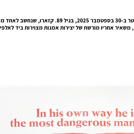
אמן הפוסטרים הידוע לסרטים, Renato Casaro נפטר ב-30 בספטמבר 2025, בגיל 89. קזאר
 משאיר אחריו מורשת של יצירות אמנות מצוירות ביד לאלפי