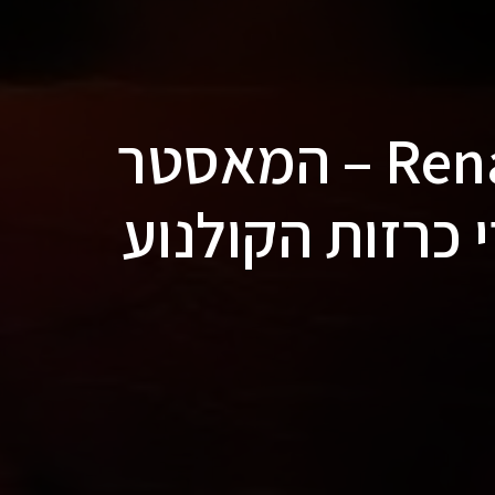
נפטר Renato Casaro – המאסטר
כרזות הקולנוע