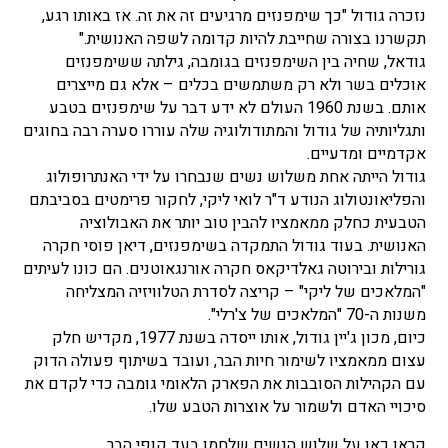
נזכרה גודול "כך שימפנזים מרגיעים זה את זה.
אז באותו רגע,
תקשרנו בצורה שחייבת להיות קדומה לשפה האנושית."
גודאל, שחיה בין השימפנזים בגומבה, גילתה ששימפנזים
אוכלים בשר ולא רק משתמשים בכלים – אלא גם מייצרים
אותם.
בשנת 1960 העולם לא ידע דבר על שימפנזים בטבע
ו
תגליותיה של גודול והמתודולוגיה שלה עוררו סערה רבה בחוגים
אקדמיים ומדעיים.
גודול הייתה אחת משלוש נשים שנבחרו על ידי האנתרופולוג
והפליאונטולוג הנודע ד"ר לואי ליקי, לחקור פרימטים בסביבתם
הטבעית כחלק ממאמציו להבין טוב יותר את האבולוציה
האנושית. בעוד גודול התמקדה בשימפנזים, דיאן פוסי חקרה
גורילות ובירוטה גאלדיקאס חקרה אורנגאוטנים. הם כונו לעיתים
"המלאכים של ליקי" – קריצה לסדרת הטלוויזיה המצליחה
משנות ה-70 "המלאכים של צ'רלי".
כיום, מכון ג'יין גודול, אותו ייסדה בשנת 1977, מקדיש חלק
עצום ממאמציו לשימור חיות הבר, ועובד בשיתוף פעולה הדוק
עם הקהילות הסובבות את הפארק הלאומי גומבה כדי לקדם את
סיכויי האדם ולשמור על אוצרות הטבע שלו.
קראו כאן על שלוש הנשים שלחמו בעד קופי הבר