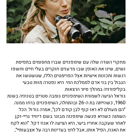
מחקרי השדה שלה עם שימפנזים שברו מחסומים בתפיסת
נשים, שינו את האופן שבו מדענים חוקרים בעלי חיים וחשפו
רגשות ותכונות אישיות אצל הפרימטים הללו, שטשטשו את
הגבול בין בני אדם לממלכת החי.
היא נפטרה מוות טבעי
בקליפורניה במהלך סיור הרצאות.
גודאל הגיעה לשמורת השימפנזים גומבה סטרים בטנזניה בשנת
1960, כשהייתה בת ה-26 ו
בהתחלה, השימפנזים ברחו ממנה.
"הם מעולם לא ראו קוף לבן קודם לכן", אמרה גודול.
הכל
השתנה כשהיא פגשה שימפנזה מבוגר בשם דיוויד גריי-זקן.
לאחר שעקבה אחריו ביער, היא הציעה לו אגוז דקל.
"הוא לקח
את האגוז, הפיל אותו, אבל לחץ בעדינות רבה על אצבעותיי",