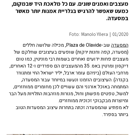
מעצבים ואמנים שונים. עם כל מלאכת היד שבמקום,
כמעט שאפשר להרגיש בגלריית אמנות יותר מאשר
במסעדה.
Foto: Manolo Yllera
|
01/2020
המסעדה
שב-Plaza de Olavide, מכילה שלושה חללים
(מסעדה, קפה וחנות ירקות) שופעים בעיצובים שחלקם של
מעצבים פחות ידועים ואחרים בשמות רבי מוניטין, כמו טום
דיקסון ומרטין באס. 35 מהמעצבים הם ספרדים ו-12 האחרים,
מרחבי העולם (ביניהם עומר ארבל, יליד ישראל החי ומתגורר
בקנדה). העיצובים הוזמנו ונעשו במיוחד עבור המסעדה,
המתמחה באוכל אורגני והם עשויים לכן מחומרים ממוחזרים,
למשל, טפטים מפשתן וחול, מנורות מוזהבות התלויות מעל הבר
ומיוצרות מבקבוקי זכוכית ממוחזרים.
לא מפתיע שהמסעדה זכתה בתחרות עיצוב המסעדות הטוב
ביותר בספרד.