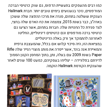
כמו רבים מהעסקים בתעשיית הדפוס, גם שוק כרטיסי הברכה
המודפסים, נזכר בגעגועים בימים טובים יותר. חברת Hallmark
הענקית ששלטה בתחום, סגרה את מרכז ההפצה שלה ששכן
בארה"ב, כבר בשנת 2015, צמצמה את כח האדם שלה בחצי,
לצד סגירת כל החנויות שלה. חברות בתחום, אשר הציעו גם
כרטיסי ברכה מודפסים וגם כרטיסים דיגיטליים, החליטו
לאחרונה להתמקד אך ורק באלה הדיגיטליים.
במציאות הזו, היה סיכוי קלוש אם בכלל, שהמעצבת גרפית
והמאיירת אנה בונד, אשר ייסדה את מותג מוצרי הנייר שלה Rifle
Paper בשנת 2009 עם בעלה, נתן, בתוך המחסן הקטן הסמוך
לדירתם בפלורידה – יצליחו בעסקיהם, כמעט 100 שנים לאחר
שהענקית הקורסת Hallmark הוקמה.