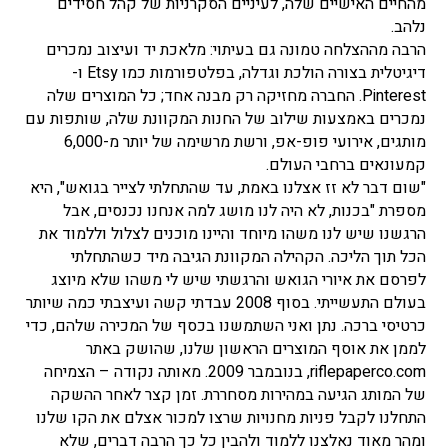
מהחיים האישיים שלה, לעיניים הסקרניות של קהל חסידים
נלהב.
הרבה מההצלחה טמונה גם בעיתוי: מלאכת יד ועיצוב נמכרים
דיגיטלית בצורה הולכת וגדלה, בפלטפורמות כמו Etsy ו-
Pinterest. החברה מחזיקה רק מבנה אחד; כל המוצרים שלה
נמכרים באמצעות שילוב של החנות המקוונת שלה, שותפות עם
מותגים, אירועי פופ-אפ, ורשת מרשימה של יותר מ-6,000
קמעונאים ברחבי העולם.
"שום דבר לא זז אצלנו באמת, עד שהתחלתי לצייר בגואש", היא
מספרת "בכנות, לא היה לנו מושג למה אנחנו נכנסים, אבל
הרגשנו שיש לנו משהו מיוחד והיינו מוכנים לצלול וללמוד את
הכל תוך הליכה. הקהילה המקוונת הגיבה מיד כשהתחלתי
לפרסם את איורי הגואש והרגשתי שיש לי משהו שלא מיוצג
בעולם התעשייתי. בסוף 2008 עבדתי קשה ועיצבתי כמה שיותר
כרטיסי ברכה. נתן ואני השתמשנו בכסף של המכירה שלהם, כדי
לממן את אוסף המוצרים הראשון שלנו, שהושק באתר
riflepaperco.com, בנובמבר 2009. מאותה נקודה – הצמיחה
של המותג הגיעה במהירות מסחררת. זמן קצר לאחר ההשקה
התחלנו לקבל פניות מחנויות שרצו למכור אצלם את הקו שלנו
ומהר מאוד נאלצנו ללמוד ולהבין כל כך הרבה דברים, שלא