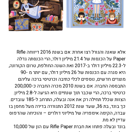
אלא שאנה והגורל רצו אחרת: אם בשנת 2016 דיווחה Rifle
Paper על הכנסות של 21.4 מיליון דולר, הרי הכנסתה גדלה
ל-22.3 מיליון דולר ב-2017 ואת השנה החולפת, טרום הקורונה,
היא סגרה עם הכנסות של 26 מיליון דולר, עם יותר מ -90
מוצרים חדשים, נוספים לכלי כתיבה וכרטיסי ברכה עליהם
התבססה החברה. אם בשנת 2010 מכרה החברה כ-200,000
כרטיסי ברכה, הרי שכבר תוך שנתיים היא הגיעה ל-2.8 מיליון.
הצוות שכלל תחילה רק את אנה ובעלה, התרחב ל-185 עובדים.
כך בונד, בת 36, שעד שנת 2012 התגוררה בדירה מעל מחסן בו
עבדה, הקימה אימפריה של מיליוני דולרים – והוכיחה שהדפוס
עדיין לא מת.
בונד ובעלה פתחו את חברת Rifle Paper עם הון של 10,000