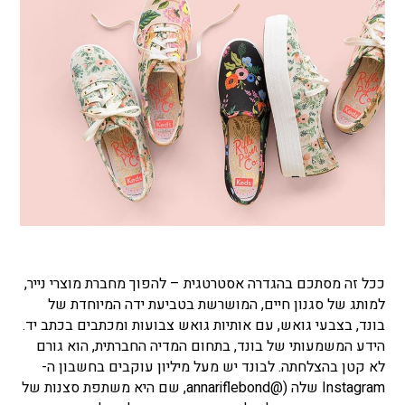
ככל זה מסתכם בהגדרה אסטרטגית – להפוך מחברת מוצרי נייר,
למותג של סגנון חיים, המושרשת בטביעת ידה המיוחדת של
בונד, בצבעי גואש, עם אותיות גואש צבועות ומכתבים בכתב יד.
הידע המשמעותי של בונד, בתחום המדיה החברתית, הוא גורם
לא קטן בהצלחתה. לבונד יש מעל מיליון עוקבים בחשבון ה-
Instagram שלה (@annariflebond, שם היא משתפת סצנות של