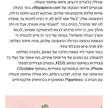
שכללו בלוגרים ידועים, איתם שיתפה פעולה.
שבועיים לאחר השקתו של riflepaperco.com, בונד קיבלה
שיחת טלפון מהקמעונאי שלהם, שביקש לבצע הזמנה גדולה,
הראשונה שלה. "בעלי אמר להם לא, כי רצינו לחכות עד שתהיה
לנו יותר סחורה", נזכרת בונד. "חשבתי שזה מטורף, אבל זה היה
מהלך טוב, כי היינו צריכים לבנות לוגיסטיקה ותמחור, לבנות
מערך הובלה ומשלוח". בסופו של דבר זה סייע להבטיח כי
הגשמת ההפצה הגדולה הראשונה שלהם, תהיה סיפור הצלחה
ולא תהיה סיוט מהבלתי צפוי.
בעוד מוצרי נייר נשארו הליבה של המותג, החברה הצליחה
להשתלב גם במגוון של מדיומים אחרים, כמו אוסף של נעלי בד
מצויירות בשיתוף המותג KEDS, טפטים מצויירים למסכי
iPhone, אריזות קוסמטיקה מאויירות בשיתוף L'Occitane
והרשימה עוד ארוכה. למרבה הפלא, היא אפילו שיתפה פעולה
עם חברת ה- Paperless המתמקדת בכרטיסים אלקטרוניים.