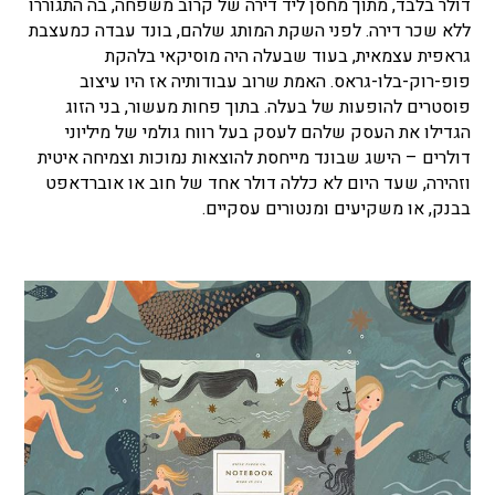
דולר בלבד, מתוך מחסן ליד דירה של קרוב משפחה, בה התגוררו
ללא שכר דירה. לפני השקת המותג שלהם, בונד עבדה כמעצבת
גראפית עצמאית, בעוד שבעלה היה מוסיקאי בלהקת
פופ-רוק-בלו-גראס. האמת שרוב עבודותיה אז היו עיצוב
פוסטרים להופעות של בעלה. בתוך פחות מעשור, בני הזוג
הגדילו את העסק שלהם לעסק בעל רווח גולמי של מיליוני
דולרים – הישג שבונד מייחסת להוצאות נמוכות וצמיחה איטית
וזהירה, שעד היום לא כללה דולר אחד של חוב או אוברדאפט
בבנק, או משקיעים ומנטורים עסקיים.