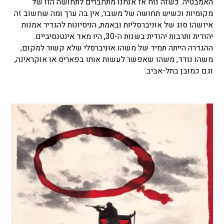
האמבטיה. כשזה נוח אז אנחנו מתחברים לתחושה הזו של
מקומיות וכשיש תחושה של משבר, אין בה ערך ומה שחשוב זה
איזשהו סוג של אוניברסליות ובאמת, הניסיונות להגדיר אמנות
יהודית ותרבות יהודית בשנות ה-30, היו מאד אינטנסיביים.
ההגדרה הייתה תמיד של משהו אוניברסלי שלא קשור למקום,
משהו נודד, משהו שאפשר לעשות אותו בפאריס או אוקראינה,
וגם כמובן בתל-אביב.