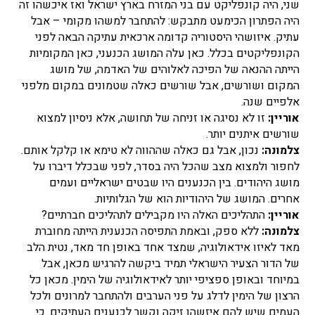
שני, היה קונפליקט עם בני המזרח בארץ ישראל ואז איכשהו זה
היה הפתרון הכימעט מתבקש: להתחבר למשהו מקומי – אבל
עתיק. איזושהי היסטוריה קדומה ארכאית עתיקה הבאה לפני
הקונפליקטים בכלל. כאן עלה המושג הכנעני, כאן המקומיות
הייתה ההנאה של הפיכה לאלוהים של האדמה, של מושג
המקום ושורשים, אבל שורשים כאלה שטמונים במקום מלפני
אלפיים שנה.
אוריין:
זו לא נסיגה או זניחה של תחושה, אלא ניסיון למצוא
שורשים איתנים יותר.
צלמונה:
נכון, אבל גם כאלה שההווה לא טימא או קלקל אותם.
לחפור ולמצוא מצב שהכל היה בסדר, לפני שבכלל דיברו על
מושג היהודים. בין הכנענים היו שבטים ישראליים ועמים
אחרים. המושג של היהודיות הוא של הגלותיות.
אוריין:
התהליכים האלה היו מקבילים לתהליכים חברתיים?
צלמונה:
ללא ספק, ובאמת התפיסה הכנענית הייתה מחוברת
מאד לאיזו אידאולוגיה, שמצד אחד באופן חד מאד, נטית הלב
של הדור הצעיר הישראלי תמיד ביקשה להרגיש מכאן, אבל
במיוחד ובאופן ספציפי יותר לאידאולוגיה של הימין. מכאן כל
הרצון של הימין לדלג על פני הערבים ולהתחבר למרונים ולכל
העמים שיש להם איזשהו זיקה וקשר לכנענים העתיקים. כי