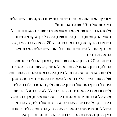
אוריין:
האם אתה מבחין בשינוי בתפיסת המקומיות הישראלית,
באמנות של ה-20 שנה האחרונות?
צלמונה:
כן, יש שינוי מאד משמעותי בעשורים האחרונים. כל
נושא המקומיות, הבית, השורשים, היה כל כך אקוטי וחשוב
בשנים המוקדמות, בוודאי בשנות ה-20. במידה רבה מאד, זה
משקף את כל השינויים שקרו לזהות הישראלית מאז תחילת
המאה ועד היום.
בשנות ה-20, הרצון להכות שורשים, במובן הבנלי ביותר של
המילה, הרצון באמת להיות כאן, להפסיק להיות חברת מהגרים
ולהיות באופן טבעי חברת ילידים, היה בראש האג'נדה התרבותית
של הישוב הישראלי. גם אצל האמנים היהודיים, אם זה גוטמן,
היה כל הרצף הזה של הרצון להיות חלק מהמזרח, לדבר עליו
ולשכוח את כל האספקט היהודי בכלל, לא לדבר על יהודיות
אלא על עבריות. יותר מאוחר דיברו על ישראליות, אך בהתחלה
דיברו רק על עבריות. היהודי הוא תרגום של הז'יד, זה הרוסי
השלילי והפרימיטיבי והעברי היה היפה, המקומי, היליד. כשגם
כאן בתוך המערכת הזו, די ברור שההתייחסות והדרך אל