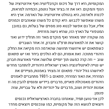
המקומיות, היא דרך של ניכוס וקניבליזציה ואף אירוטיזציה של
הנוף והמקום. ראו את זה בציור אצל גוטמן, הכמיהה למראות,
לכנרת ולאדמה, היא בהחלט אירוטיזציה של האדמה: ארץ היא
משהו שאפשר לכבוש. היא קודם כל משהו שאוהבים וכמהים
אליו, אבל גם אפשר לבטא סוג מסוים של בעלות, גם במובן
המטפורי על הארץ הזו, שהיא גישה מזרחית.
מה שקורה יותר מאוחר ואף מוקדם מאד וזה תהליך ידוע ואני
קושר את זה למאורעות תרפ"ט וחברון, זה אחד השברים
כשפתאום יש איזושהי תחושה שהאדמה הזו מקיאה את החלק
היהודי מתוכה. זאת אומרת, הם לא הולכים ביחד ואז יש פתאום
שוב – וזה קרה כמעט תוך יומיים שלושה אחרי מאורעות חברון,
יש נטייה לאינטליגנציה הארץ ישראלית היהודית, להתחבר מחדש
לאיזשהו גורל יהודי. פתאום זה מצויר באמנות, מציירים את
המזרחי, את האור המזרחי, פתאום ב-1931 מתחברים לאמנים
היהודים מאסכולת פאריס, מדברים ביידיש ומנסים להבין מה זו
אמנות יהודית ושוב, מדברים על יהודיות ולא על עבריות, שזה
פנומן.
לכן אני טוען תמיד, שאנחנו בחברה הארצישראלית נכנסים
ויוצאים לנושא הזה של מקומיות, כמו שנכנסים ויוצאים מחדר