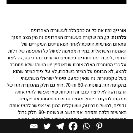
אוריין:
נתת את כל זה כהקבלה לעשורים האחרונים.
צלמונה:
כן, מה שקורה בעשורים האחרונים זה מין מצב הפוך,
פתאום הארעיות הופכת לאחד המאפיינים העיקריים של
האמנות הישראלית. במידה מסוימת למשל כל התופעה של דלות
החומר, לעבוד עם חומרים פשוטים וארעיים כמו דיקט, זה ליצור
על גבי החומרים האלה צורות שבאופיין יש משהו שלא מתחבר
למצע, לא מבוסס על הציור בשכבות, לא על ציור כציור שהוא
בעל טקסטורות. זה שאין כמעט פיסול ישראלי משמעותי
בתקופה הזו, בשנות ה-60 וה-70, היא גם חלק מהנקודה הזו של
הרצון הזה לא ליצור עובדות ונוכחות שאי אפשר להזיז אותה
ממקום למקום. פיסול מעצם טבעו משמעותו אובייקטים
גדולים, למשל מברונזה, ששוקלים המון ואי אפשר להזיז אותם.
הארעיות הלכה ותפחה. אני חושב שבשנות -80, חלק גדול
מהאמנים הצעירים יותר, עוסקים בנושא של תנועה, נסיעה,
דברים שאפשר להכניס אותם למזוודות, של פיסול עשוי