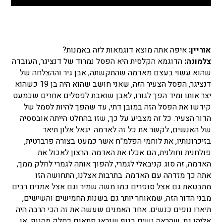
אוריין:
איפה אתה מוצא דוגמאות לזה באמנות?
צלמונה:
הדוגמא הקלסית היא הפסל נמרוד של דנציגר, העובדה
שהוא עשוי בעצם מאדמה שהתקשתה, אבן גיר וההצלחה של
דנציגר, הפסל הצעיר הזה, שאני חושב שהוא היה בן 19 כשהוא
יצר אותו ומיד הפך לגורו, לאבן שואבת לפסלים אחרים שכמעט
קידשו את הפסל הזה במובן דתי, עד שהפך להיות לסמל של
הדור הצעיר. כל זה מצביע על כך, שזו בהחלט הייתה אובססיה
של האנשים, לקשר את כל זה לאדמה. יגאל אלון תיאר
בזיכרונותיו, את לוחמי הפלמ"ח אשר כמעט בצורה פרברטית,
פולחנית וחולנית, הם אכלו את האדמה. הרצון לאכול את
האדמה, זה סוג קניבאלי לגמרי, להפוך אותה לגמרי לחלק ממך,
אתה כך מזדהה עם האדמה. בתרבות אצלנו, התחושה הזו
מתבטאת גם אצל סופרים כמו משה שמיר וגם אצל אמנים רבים
מבני הדור הזה, שמאוחר יותר גם בשנות החמישים והשישים,
תיארו נופים כנשים. אחד האמנים שעשה את זה הכי הרבה היה
אליהו גת, שהראה נשים בנוף שנראו פתאום כחלק מהנוף, או