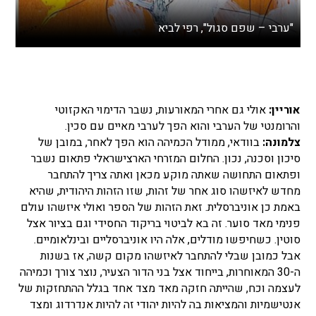
"ערבי – שפם סגול", רפי לביא
אוריין:
אולי גם אחרי המאורעות, נשבר הדימוי האקזוטי
והרומנטי של הערבי והוא הפך לערבי מאיים עם סכין.
צלמונה:
בוודאי, ממודל הכמיהה הוא הפך לאחר, במובן של
סיכון וסכנה, נכון. החלום המזרחי הארצישראלי פתאום נשבר
ופתאום התחושה שאתה מוקע מכאן ואתה צריך להתחבר
מחדש לאיזשהו סוג אחר של זהות, שזו הזהות היהודית, שהיא
באמת כן אוניברסלית. זאת הזהות של הספר ואולי איזשהו עולם
פנימי מאד סוער. זה בא לביטוי בריקוד החסידי וגם בציור אצל
סוטין. כשחיפשו מודלים, אלה היו אוניברסליים ובינלאומיים.
אבל כמובן שבלי להתחבר לאיזשהו מקום קשה, אז בשנות
ה-30 המאוחרות, בייחוד אצל בני הדור הצעיר, נוצר צורך וכמיהה
לעצמה וכח, שהייתה חזקה מאד מצד אחד בגלל ההתחזקות של
אנטישמיות והמציאות בה להיות יהודי זה להיות אנדרדוג ומצד