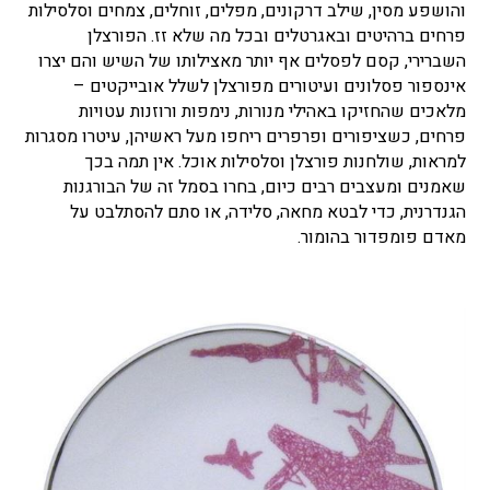
והושפע מסין, שילב דרקונים, מפלים, זוחלים, צמחים וסלסילות
פרחים ברהיטים ובאגרטלים ובכל מה שלא זז. הפורצלן
השברירי, קסם לפסלים אף יותר מאצילותו של השיש והם יצרו
אינספור פסלונים ועיטורים מפורצלן לשלל אובייקטים –
מלאכים שהחזיקו באהילי מנורות, נימפות ורוזנות עטויות
פרחים, כשציפורים ופרפרים ריחפו מעל ראשיהן, עיטרו מסגרות
למראות, שולחנות פורצלן וסלסילות אוכל. אין תמה בכך
שאמנים ומעצבים רבים כיום, בחרו בסמל זה של הבורגנות
הגנדרנית, כדי לבטא מחאה, סלידה, או סתם להסתלבט על
מאדם פומפדור בהומור.