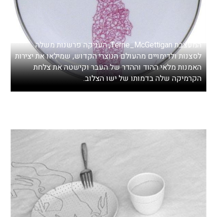
המעצבת Terrie_McGettigan, העניקה פרשנות משלה
לסצנות ולדימויים מהעולם הנוצרי הקדוש, שמילאו את יצירות
האמנות מלאי ההוד וההדר של העבר וקישטה את צלחת
הקרמיקה שלה בדמותו של ישו הצלוב.