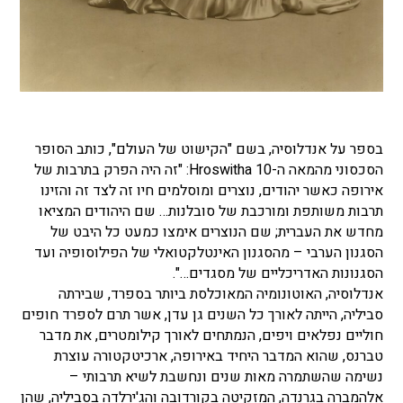
בספר על אנדלוסיה, בשם "הקישוט של העולם", כותב הסופר
הסכסוני מהמאה ה-10 Hroswitha: "זה היה הפרק בתרבות של
אירופה כאשר יהודים, נוצרים ומוסלמים חיו זה לצד זה והזינו
תרבות משותפת ומורכבת של סובלנות… שם היהודים המציאו
מחדש את העברית; שם הנוצרים אימצו כמעט כל היבט של
הסגנון הערבי – מהסגנון האינטלקטואלי של הפילוסופיה ועד
הסגנונות האדריכליים של מסגדים…".
אנדלוסיה, האוטונומיה המאוכלסת ביותר בספרד, שבירתה
סביליה, הייתה לאורך כל השנים גן עדן, אשר תרם לספרד חופים
חוליים נפלאים ויפים, הנמתחים לאורך קילומטרים, את מדבר
טברנס, שהוא המדבר היחיד באירופה, ארכיטקטורה עוצרת
נשימה שהשתמרה מאות שנים ונחשבת לשיא תרבותי –
אלהמברה בגרנדה, המזקיטה בקורדובה והג'ירלדה בסביליה, שהן