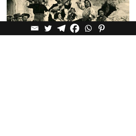
מתי הספרדים הפכו את הפלמנקו לסמל לאומי
בשנות ה-50, לאחר שנים של בידוד בינלאומי, משטר פרנקו היה
זקוק לכסף. זה הוביל את המשטר לקדם את הפלמנקו כדי
להזניק את תעשיית התיירות של ספרד. המשטר השתמש
בפלמנקו כסמל סטראוטיפי במיתוגה של ספרד.
אהבתם של תיירים לפלמנקו, הגדיל בספרד את מספר
המועדונים שהתמחו בו, פרסם רקדניות פלמנקו בחוברות תיירות
וחברות תעופה, עודד אמני פלמנקו מקצועיים לככב בסרטים