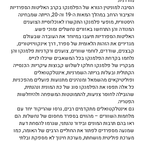
מודרנית.
הסיבה למוניטין הנורא של הפלמנקו בקרב האליטות הספרדיות
והציבור הרחב במהלך המאות ה-19 וה-20, הייתה שמבחינה
היסטורית, מופעי פלמנקו התקשרו לאוכלוסיית הצוענים
המנודה והן התרחשו באזורים נחשלים ומוכי פשע.
האליטות הספרדיות תיעבו במיוחד את העובדה שבעולם
מגדירים את הזהות הלאומית של ספרד, דרך אינקוויזיטורים,
קבצנים, שודדים, לוחמי שוורים, צוענים ורקדניות פלמנקו והן
נלחמו בקדחת הפלמנקו בכל המשאבים שיכלו לגייס.
מבקריו של פלמנקו חולקו לשלוש קבוצות עיקריות: הכנסייה
הקתולית ובעלות בריתה השמרניות, אינטלקטואלים
ופוליטיקאים מהשמאל ומנהיגים מתנועות פועלים מהפכניות.
כל אלה תפסו את הפלמנקו סוג של כת המונית ונהנתית,
שהובילה לחוסר צניעות, להתמוטטות המשפחה ולהיחלשות
הפטריה.
גם אינטלקטואלים מתקדמים רבים, גרסו שהריקוד יחד עם
מלחמות השוורים – מהווים בספרד מחסום של נחשלות. הם
ראו בהם תרבות המונים ובידור נהנתני, שגרמו להסחת דעת
שמנעה מספרדים לפתור את החוליים הרבים של האומה, כמו
מערכת פוליטית מושחתת, מערכת חינוך לא מספקת ובלתי