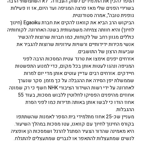
הספר להכין את התלמידים לשוק העבודה: "לא השתמשתי הרבה
בשרירי הפנים שלי מאז פרצה המגיפה ועד היום, אז זו פעילות
גופנית טובה", אמרה סטודנטית.
הביקוש הרב הביא את קוואנו להקים את חברת Egaoiku (חינוך
לחיוך) והיא חוותה צמיחה משמעותית בשנה האחרונה. לקוחותיה
כוללים מגוון רחב של לקוחות, כמו חברות שרוצות להכשיר
אנשי מכירות ידידותיים ורשויות עירוניות שרוצות להגביר את
שביעות הרצון של התושבים.
אזרחים יפנים אימצו את טרנד עטית המסכות הרבה לפני
המגיפה ונהגו לעטות אותן בכל מקום, כדי למנוע התפשטות
חיידקים. אזרחים רבים עדיין עוטים אותן מדי יום למרות
שממשלת יפן הסירה את ההגבלה על כך מזמן. סקר שנערך
לאחרונה על ידי רשות השידור הציבורי NHK חשף כי רק שמונה
אחוזים מהיפנים הפסיקו לחלוטין ללבוש מסכות, בעוד 55
אחוז הודו כי לבשו אותן באותה תדירות כמו לפני הסרת
ההגבלות.
מעניין שכ-25 אחוז מתלמידי בית הספר לאמנות שהשתתפו
בקורס החינוך לחיוך עם קוואנו, עטו מסכות במהלך השיעור.
היא מאמינה שהדור הצעיר הסתגל להרגל ושמסכות הן אופציה
לנשים שמתעצלות להתאפר או לגברים שמתעצלים להתגלח.