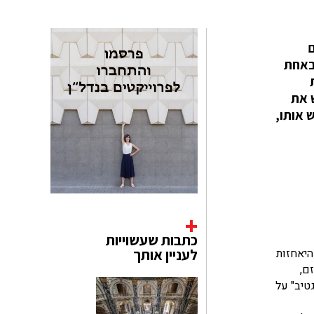
באחת
 את
דש אותו,
כתבות שעשוייות
, לתושבים שחייהם השתנו בשבת ה-7 באוקטובר. היאחזות
לעניין אותך
ם,
טיב" על