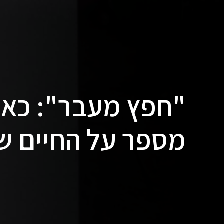
"חפץ מעבר": כאש
מספר על החיים ש