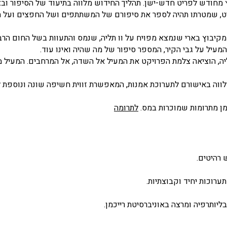
ץ מחודש לפריט חדש-ישן. תהליך החידוש מלווה בתיעוד של הסיפור ובצ
 ארט, שמטרתו תהיה לספר את סיפורם של המשתתפים ושל החפצים ועל
קיבוץ בארי שנמצא מפויח על וו תליה, שנמס והתעוות בשל החום הרב
מעיל על גבי הקיר, המספר סיפור של מה שהיה ואינו עוד.
ליה, הוציאה צלמת הפרויקט את המעיל אל השדה, אל המרחבים. המעיל 
ולווה באישורם לתערוכת אמנות, המאפשרת זווית חשיפה שונה ונוספת
ומן מתרומות שמוכרות במס.
לתרומה
ערוכות יחיד וקבוצתיות.
ליותרפיה ומרצה באוניברסיטת רייכמן.