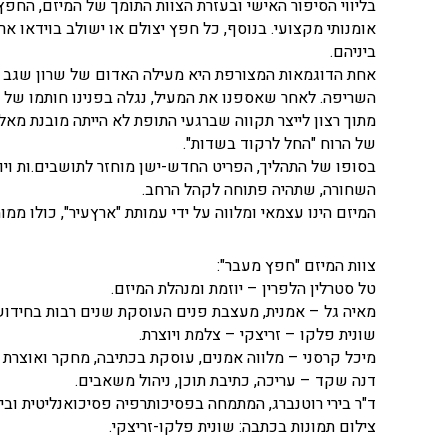
בליווי הסיפור האישי ובעזרת הצוות התומך של המיזם, החפ
אומנותי מקצועי. בנוסף, כל חפץ יצולם או ישולב בוידאו
ביניהם.
אחת הדוגמאות המצורפת היא מעילה האדום של שרון שגב מ
השריפה. לאחר שאספנו את המעיל, נגלה בפנינו חותמו של ה
מתוך רצון לייצר תקווה שברגעי התופת לא הייתה מובנת מא
של הרוח "החל לרקוד בשדות".
בסופו של התהליך, הפריט החדש-ישן מוחזר לתושבים.ות וי
השחורה, שתהיה פתוחה לקהל הרחב.
המיזם הינו עצמאי ומלווה על ידי עמותת "ארץעיר", כולו ממ
צוות המיזם "חפץ מעבר":
טל סטרלין הלפרין – יוזמת ומנהלת המיזם.
מאיה גל – ‎אמנית, מעצבת פנים העוסקת שנים רבות בחידוש רהיטים.
שונית פלקו – זריצקי – צלמת ויוצרת.
מיכל קרסני – מלווה אמנים, עוסקת בכתיבה, מחקר ואוצרת ת
דנה שקד – עריכה, כתיבת תוכן, ניהול משאבים.
ד"ר בירי רוטנברג, המתמחה בפסיכותרפיה פסיכואנליטית וביב
צילום תמונות בכתבה: שונית פלקו-זריצקי.