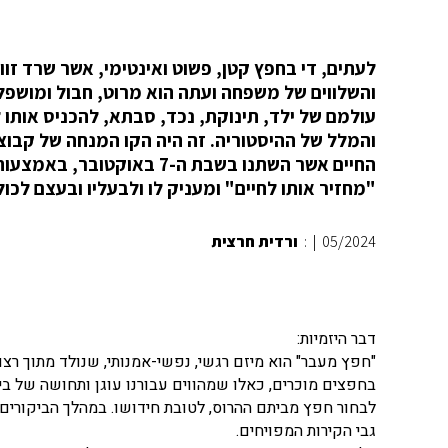
לעתים, די בחפץ קטן, פשוט ואינטימי, אשר שרד זו
והשלווים של משפחה ועתה הוא מרוט, חבול ומושפל
עולמם של ילד, תינוקת, נכד, סבתא, להכניס אותו
והמלל של ההיסטוריה. זה היה הקו המנחה של קבו
החיים אשר השתנו בשבת ה-7 
"מחזיר אותו לחיים" ומעניק לו ולבעליו ובעצם לכול
05/2024
|
:
ורדית חרצית
דבר היזמיות:
בחפצים מוכרים, כאלו שמהווים עבורנו עוגן ותחושה של בית
לבחור חפץ מביתם ההרוס, לטובת חידושו. במהלך הביקורים ב
גבי הקירות המפויחים.