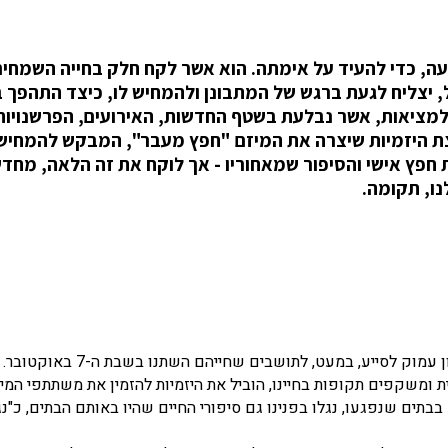
ועה, כדי להעיד על אימתה. הוא אשר לקח חלק בחייה השמחים
, יצליח לגעת ברגש של המתבונן ולהמחיש לו, כיצד התהפך 
 למציאות, אשר נבלעת בשטף החדשות, האירועים, הפרשנויות
צת היזמיות שיצרה את המיזם "חפץ מעבר", המבקש להמחיש
באוקטובר, באמצעות חפץ אישי והסיפור שמאחוריו - אך לוקח את זה הלאה, מח
נו, תקומה.
"חפץ מעבר" הוא מיזם רגשי, נפשי-אמנותי, שנולד מתוך רצון עמוק לסייע, במעט
 ומשקפים תקופות בחיינו, הוביל את היזמיות להזמין את משתתפי המיז
בתים שנפגעו, נגלו בפנינו גם סיפורי החיים שהיו באותם הבתים, כ"נג