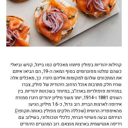
קהילות יהודיות בפולין פיתחו מאכלים כמו בייגל, קניש וביאלי.
כשהם נמלטו מפוגרומים בסוף המאה ה-19, הם הביאו איתם
את המתכונים שלהם למקומות אליהם היגרו. כך, מאכלים אלה
שהיו חלק מתרבות אוכל הרחוב היהודית של פולין, צברו
במהירות פופולריות בארה"ב, במיוחד בשכונות יהודיות. בין
השנים 1881 ו-1914, יותר משני מיליון יהודים היגרו ממזרח
אירופה לארצות הברית. רוב גדול, כ-1.6 מיליון, הגיעו
מהאימפריה הרוסית (שכללה חלקים מפולין באותה תקופה).
הגירתם נבעה משינוי חברתי, כלכלי וטכנולוגי, בשילוב עם
רדיפה אנטישמית בארצות מוצאם. רוב המהגרים היהודים