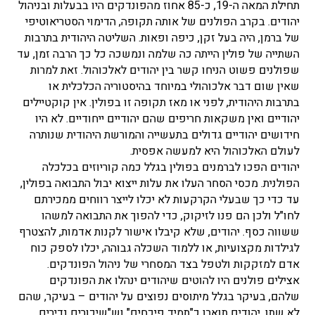
תחילת המאה ה-19, כ-85 אחוז מהפונדקים היו בבעלות ובניהול
יהודים. בקרב הפולנים של אותה תקופה, הדימוי הסטריאוטיפי
של ברמן, היה בעל זקן, כיפה ופאות. השליטה היהודית בתרבות
השתייה של פולין הייתה כה שלמה ונמשכה כל כך הרבה זמן, עד
שפולנים פשוט הניחו קשר בין יהודים לאלכוהול. זאת למרות
שאין שום דבר אלכוהולי במיוחד בהיסטוריה הכלכלית או
בתרבות היהודית, לפני או מאז תקופה זו בפולין. אין קוקטיילים
יהודיים ואין משקאות חריפים שהם יהודיים ייחודיים. לא היו
חידושים יהודיים גדולים בתעשייה והמורשת היהודית שנותרה
לעולם האלכוהול היא למעשה אפסית.
יהודים הפכו לברמנים בפולין בגלל כמה קוריוזים בכלכלה
הפולנית. מכסי הסחר העלו את עלות ייצוא יבול התבואה בפולין,
עד כדי כך שבעלי הקרקעות לא יכלו לייצר רווחים ממכירתם
לחו"ל ולכן הם פנו לזיקוק, כדי להפוך את התבואה למשהו
ששווה כסף. יהודים, שלא קיבלו אישור לקנות אדמות, להצטרף
לגילדות מקצועיות, או ללמוד השכלה גבוהה, יכלו לספק כוח
אדם למזקקות ולטפל בצד המסחרי של ניהול הפונדקים.
אצילים פולנים היו להוטים שיהודים ינהלו את הפונדקים
שלהם, בעיקר בגלל מיתוסים נפוצים על יהודים – בעיקר, שהם
לא שתו, יהודים תוארו כ"תמיד פיכחים" וש"שיכורים נדירים