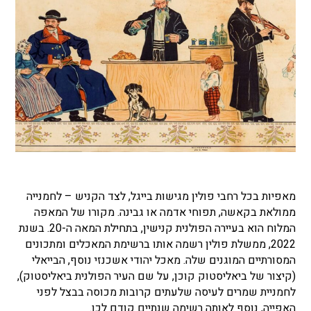
מאפיות בכל רחבי פולין מגישות בייגל, לצד הקניש – לחמנייה
ממולאת בקאשה, תפוחי אדמה או גבינה. ​​מקורו של המאפה
המלוח הוא בעיירה הפולנית קנישין, בתחילת המאה ה-20. בשנת
2022, ממשלת פולין רשמה אותו ברשימת המאכלים ומתכונים
המסורתיים המוגנים שלה. מאכל יהודי אשכנזי נוסף, הבייאלי
(קיצור של ביאליסטוק קוכן, על שם העיר הפולנית ביאליסטוק),
לחמניית שמרים לעיסה שלעתים קרובות מכוסה בבצל לפני
האפייה, נוסף לאותה רשימה שנתיים קודם לכן.