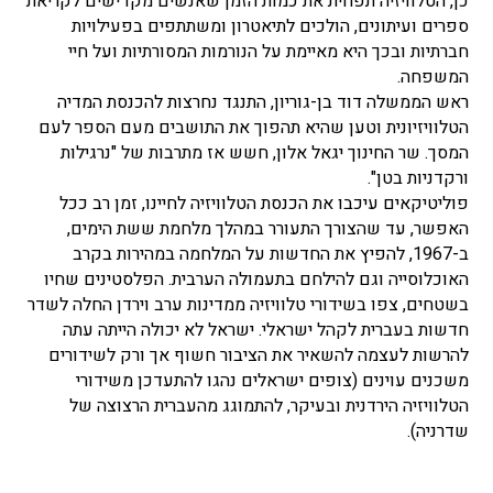
כן, הטלוויזיה תפחית את כמות הזמן שאנשים מקדישים לקריאת
ספרים ועיתונים, הולכים לתיאטרון ומשתתפים בפעילויות
חברתיות ובכך היא מאיימת על הנורמות המסורתיות ועל חיי
המשפחה.
ראש הממשלה דוד בן-גוריון, התנגד נחרצות להכנסת המדיה
הטלוויזיונית וטען שהיא תהפוך את התושבים מעם הספר לעם
המסך. שר החינוך יגאל אלון, חשש אז מתרבות של "נרגילות
ורקדניות בטן".
פוליטיקאים עיכבו את הכנסת הטלוויזיה לחיינו, זמן רב ככל
האפשר, עד שהצורך התעורר במהלך מלחמת ששת הימים,
ב-1967, להפיץ את החדשות על המלחמה במהירות בקרב
האוכלוסייה וגם להילחם בתעמולה הערבית. הפלסטינים שחיו
בשטחים, צפו בשידורי טלוויזיה ממדינות ערב וירדן החלה לשדר
חדשות בעברית לקהל ישראלי. ישראל לא יכולה הייתה עתה
להרשות לעצמה להשאיר את הציבור חשוף אך ורק לשידורים
משכנים עוינים (צופים ישראלים נהגו להתעדכן משידורי
הטלוויזיה הירדנית ובעיקר, להתמוגג מהעברית הרצוצה של
שדרניה).