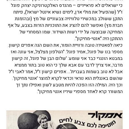
כי ישראלים לא פראיירים – מהנדס האלקטרוניקה יצחק פוגל
ז"ל (שהפעיל את מולי אדן, לימים נשיא אינטל ישראל), פיתח
התקן ששולב במכשירי טלוויזיה צבעוניים של מץ (ובהזמנת
חברת מץ) ואפשר להם להציג את התוכניות הזרות בצבע, על אף
המחיקה שבוצעה על ידי רשות השידור. שמו המסחרי של
ההתקן היה "אנטי-מחיקון".
כיאה לסאטירה טובה ורוויית הומור, את השם הגה אפרים קישון.
מספר בנו של פוגל, אמיר פוגל: "הטלפון מצלצל, אני עונה ואז
במבטא הונגרי כבד אני שומע: 'שלום הבן של פוגל, זה קישון
מדבר, אני צריך לדבר עם אבא שלך כי הוא טוב בתור ממציא
אבל לא טוב בשמות בעברית'… אפרים קישון ז"ל, אמר לאבי ז"ל
שהשם באנגלית הוא נוראי וכדאי לקרא למוצר 'אנטי מחיקון'.
וכך היה. המילה הזו הפכה להיות מטבע לשון ואפילו נתך זך
המשורר קרא לאחד מספרי שיריו אנטי מחיקון".