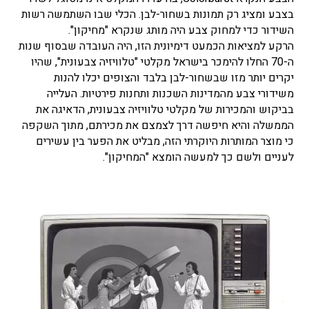
בצבע ומציג רק תמונות בשחור-לבן. הכלי שבו השתמשה רשות
השידור כדי למחוק צבע היה מותג שנקרא "מחיקון".
הרקע למציאות הכמעט דימיונית הזו, היה העובדה שבסוף שנות
ה-70 החלו להימכר בישראל מקלטי "טלוויזיה צבעונית", שהיו
יקרים יותר מזו שבשחור-לבן בלבד והצופים יכלו להנות
משידורי צבע מהמדינות השכנות ותחנות פירטיות. העלייה
בביקוש והמכירות של מקלטי טלוויזיה צבעונית, הדאיגה את
הממשלה והיא חיפשה דרך לצמצם את מכירתם, מתוך השקפה
כי מוצר המותרות היוקרתי הזה, מבליט את הפער בין עשירים
לעניים ולשם כך למעשה הומצא "המחיקון".