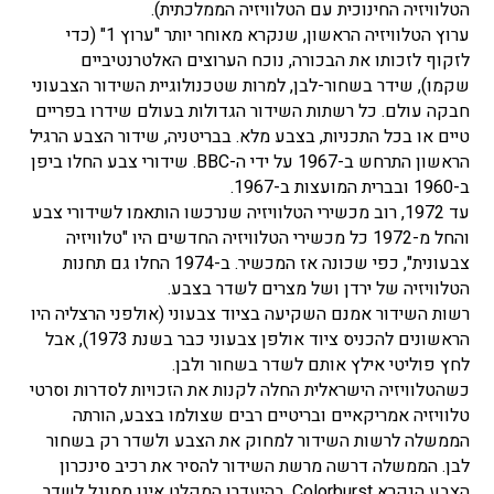
הטלוויזיה החינוכית עם הטלוויזיה הממלכתית).
ערוץ הטלוויזיה הראשון, שנקרא מאוחר יותר "ערוץ 1" (כדי
לזקוף לזכותו את הבכורה, נוכח הערוצים האלטרנטיביים
שקמו), שידר בשחור-לבן, למרות שטכנולוגיית השידור הצבעוני
חבקה עולם. כל רשתות השידור הגדולות בעולם שידרו בפריים
טיים או בכל התכניות, בצבע מלא. בבריטניה, שידור הצבע הרגיל
הראשון התרחש ב-1967 על ידי ה-BBC. שידורי צבע החלו ביפן
ב-1960 ובברית המועצות ב-1967.
עד 1972, רוב מכשירי הטלוויזיה שנרכשו הותאמו לשידורי צבע
והחל מ-1972 כל מכשירי הטלוויזיה החדשים היו "טלוויזיה
צבעונית", כפי שכונה אז המכשיר. ב-1974 החלו גם תחנות
הטלוויזיה של ירדן ושל מצרים לשדר בצבע.
רשות השידור אמנם השקיעה בציוד צבעוני (אולפני הרצליה היו
הראשונים להכניס ציוד אולפן צבעוני כבר בשנת 1973), אבל
לחץ פוליטי אילץ אותם לשדר בשחור ולבן.
כשהטלוויזיה הישראלית החלה לקנות את הזכויות לסדרות וסרטי
טלוויזיה אמריקאיים ובריטיים רבים שצולמו בצבע, הורתה
הממשלה לרשות השידור למחוק את הצבע ולשדר רק בשחור
לבן. הממשלה דרשה מרשת השידור להסיר את רכיב סינכרון
הצבע הנקרא Colorburst, בהיעדרו המקלט אינו מסוגל לשדר