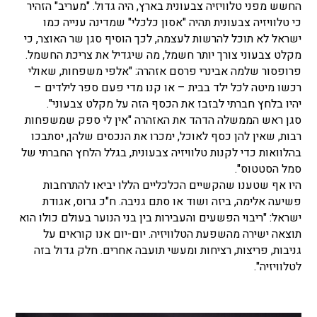
החשש מפני טלוויזיה צבעונית בארץ, היה גדול. "מעריב" הזהיר
כי טלוויזיה צבעונית תהיה "אסון כלכלי" שמדינה ענייה כמו
ישראל לא תוכל להרשות לעצמה, לכך הוסיף סגן שר האוצר, כי
מקלט צבעוני צורך יותר חשמל, מה שיגדיל את צריכת החשמל.
פרופסור שלמה אבינרי פרסם אזהרה: "אלפי משפחות, שאולי
רכשו מיטה לכל ילד בבית – או קנו מדי פעם ספר לילדים –
יהיו בלחץ חברתי לבזבז את הכסף הזה על מקלט צבעוני".
סגן ראש הממשלה הדהד את האזהרה "אין לי ספק שמשפחות
רבות, שאין להן כסף לאוכל, ימכרו את הנכסים שלהן, יסתבכו
בהלוואות כדי לקנות טלוויזיה צבעונית, בגלל הלחץ החברתי של
סמל הסטטוס".
היו אף שטענו שהקשיים הכלכליים הללו יביאו להתרחבות
פשיעה אלימה, ביזה ושוד או סתם גניבה. ח"כ גרוס, אגודת
ישראל: "ריבוי הפשעים והעבירות בין בני הנוער בעולם כולו הוא
תוצאה ישירה מהשפעת הטלוויזיה. יום-יום אנו קוראים על
גניבות, פריצות, רציחות ומעשי תועבה אחרים. חלק גדול בזה
לטלוויזיה".