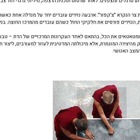
סרגלים ומצפנים. לאחר שרטוט תוכנית הרצפה, מיליוני גרגרי חול צבע
ר הנקרא "צ'קפור". ארבעה נזירים עובדים יחד על מנדלה אחת כאשר כ
הנזירים פורסים את חלקיקי החול כשהם עובדים מהמרכז החוצה. בניי
ם ומטאטאים את הכל, בהתאם לאחד העקרונות המרכזיים של הדת – טב
 מהיצירה המוגמרת, אלא מיכולתה המדטיבית לעזור למעורבים, ליצור ח
המצב האנושי.