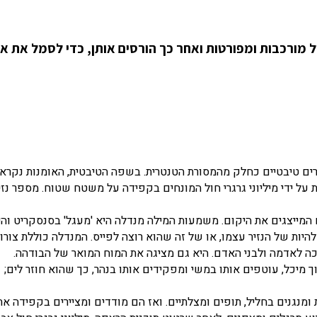
ל מורכבות ומפורטות ואחר כך הורסים אותן, כדי לסמל את א
דלה נוצרת על ידי מיליוני גרגרי חול המונחים בקפידה על משטח שטוח. מספר נזי
ם המייצגים את היקום. משמעות המילה מנדלה היא 'מעגל' בסנסקריט והי
היות של הנזיר עצמו, או של זה שהוא רוצה לפייס. המנדלה כוללת צורו
רכה לאדמה ולבני האדם. היא גם מציגה את המוח המואר של הבודהה.
יכל, עוטפים אותו במשי ומפקידים אותו בנהר, כך שהוא חוזר לים;
מנגנים בחליל, תופים ומצלתיים. ואז הם מודדים ומציירים בקפידה את 