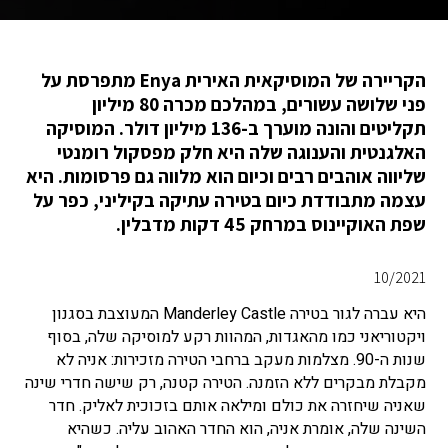
הקריירה של המוסיקאית האירית Enya מתפרסת על
פני שלושה עשורים, במהלכם מכרה 80 מיליון
תקליטים והונה מוערך ב-136 מיליון דולר. המוסיקה
האלגנטית והענוגה שלה היא חלק מפסקול רומנטי
שליווה אוהבים רבים וכיום הוא מלווה גם פרסומות. היא
עצמה מתבודדת כיום בטירה עתיקה בקיליני, כפר על
שפת האוקיינוס ​​במרחק 45 דקות מדבלין.
10/2021
היא עברה לגור בטירה Manderley Castle המעוצבת בסגנון
ויקטוריאני כמו מהאגדות, המהוות רקע למוסיקה שלה, בסוף
שנות ה-90. מצלמות מעקב ברחבי הטירה מזכירות: אניה לא
מקבלת מבקרים ללא הזמנה. הטירה קטנה, רק שישה חדרי שינה
שאניה שיחזרה את כולם ומילאה אותם בזכוכית לאליק. חדר
השינה שלה, אומרת אניה, הוא החדר האהוב עליה. כשהיא