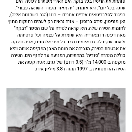
פותחת את תריסיו בכל בוקר, הים האירי משתרע לפניה "הים
שונה בכל יום", היא אומרת. "זה מאוד מעורר השראה עבורי".
בניגוד לסלבריטאים איריים אחרים – בונו (הגר בשכונות אליה),
ואן מוריסון, פירס ברוסנן – אניה נראית רק לעתים רחוקות מחוץ
לחומות הטירה שלה. היא קראה לטירה על שם הספר "רבקה"
מאת דפנה דו מאורייה. היא שומרת על עצמה ועל פרטיותה
ולאחר שקיבלה גם איומים מצד כל מיני אלמונים, אניה חיזקה
את אבטחת הטירה, הגביהה את חומת האבן המקיפה אותה והיא
כוללת מנהרה "סודית" בתחתיתה, המגיעה עד לחוף הים. הטירה
מוקפת ב-14,000 מ"ר (3.5 דונם) של גנים. אניה קנתה את
הטירה ההיסטורית ב-1997 תמורת 3.8 מיליון אירו.