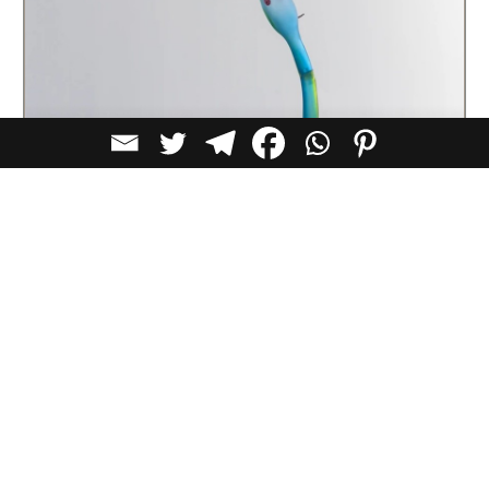
כן לציפור – בעולם הפנטסיה של לור פרובו
הציפורים של פרובו נוצרו מניפוח זכוכית מוראנו. הן בעלות
חומריות זכוכיתית שהיא בו-זמנית
תרבות