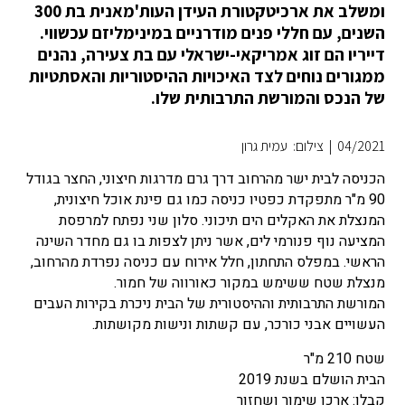
ומשלב את ארכיטקטורת העידן העות'מאנית בת 300
השנים, עם חללי פנים מודרניים במינימליזם עכשווי.
דייריו הם זוג אמריקאי-ישראלי עם בת צעירה, נהנים
ממגורים נוחים לצד האיכויות ההיסטוריות והאסתטיות
של הנכס והמורשת התרבותית שלו.
04/2021
|
צילום: עמית גרון
הכניסה לבית ישר מהרחוב דרך גרם מדרגות חיצוני, החצר בגודל
90 מ"ר מתפקדת כפטיו כניסה כמו גם פינת אוכל חיצונית,
המנצלת את האקלים הים תיכוני. סלון שני נפתח למרפסת
המציעה נוף פנורמי לים, אשר ניתן לצפות בו גם מחדר השינה
הראשי. במפלס התחתון, חלל אירוח עם כניסה נפרדת מהרחוב,
מנצלת שטח ששימש במקור כאורווה של חמור.
המורשת התרבותית וההיסטורית של הבית ניכרת בקירות העבים
העשויים אבני כורכר, עם קשתות ונישות מקושתות.
שטח 210 מ"ר
הבית הושלם בשנת 2019
קבלן: ארכו שימור ושחזור