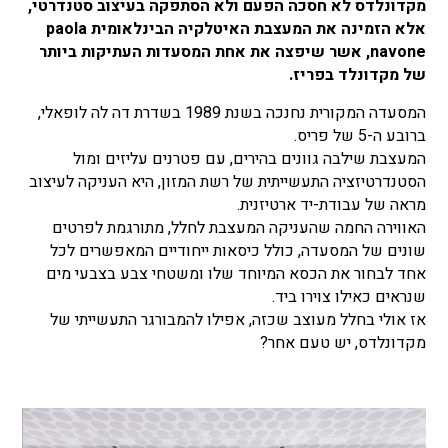
מקדונלדס לא חסכה הפעם ולא הסתפקה בעיצוב סטנדרטי,
אלא הזמינה את המעצבת האיטלקיה הבינלאומית paola
navone, אשר שיפצה את אחת המסעדות העתיקות ביותר
של מקדונלד בפריז.
המסעדה המקורית נחנכה בשנת 1989 בשדרת דה לה לופאלי,
ברובע ה-5 של פריס.
המעצבת שילבה גוונים בהירים, עם פטרנים עליזים ומול
הסטנדרטיזציה התעשייתית של רשת המזון, היא העניקה לעיצוב
מראה של עבודת-יד ארטיזנית.
האווירה החמה שהעניקה המעצבת לחלל, מתורגמת לפרטים
שונים של המסעדה, כולל
כיסאות ייחודיים המאפשרים לכל
אחד לבחור את הכסא המיוחד שלו ומשטחי צבע בצבעי מים
שנראים כאילו צוירו ביד.
אז אולי בחלל מעוצב שכזה, אפילו להמבורגר התעשייתי של
מקדונלדס, יש טעם אחר?