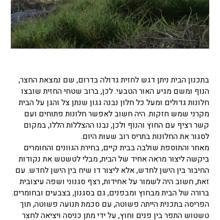
בתכנון הבית ניתן דגש לחזית גדולה בדרום, שם נמצאת החצר,
הנוף ומשם מגיע האור הטבעי. לכן, ברוב שטחי החזית שובצו
חלונות גדולים ומעל כל חלון נבנה גגון שנתן צל והגן על הבית
מקרני שמש חזקות. היה חשוב לאפשר חלונות פתוחים ועם
קשר רציף עם החוץ והנוף ולכן, נבנו ההצללות הללו, במקום
לסגור את החלונות בתריס רוב שעות היום.
מאחר והתוספת שולבה בבית קיים, בחירת הגוונים והחומרים
ביקשה ליצור מראה אחיד של הבית, מבלי לטשטש את נקודות
החיבור בין הישן לחדש, אלא ליצור דו שיח בין הישן לחדש. עם
זאת, חשוב היה לשמור על אחידות, רצף סגנוני ושפה עיצובית
ברורה של הבית מבחוץ ומבפנים, גם בסגנון, בצבעים ובחומרים.
הפריסה בתכנית הייתה פשוטה, עם סכמת תנועה פשוטה, תוך
טשטוש התפר בין פנים וחוץ, על ידי מתן כניסה ויציאה לחצר