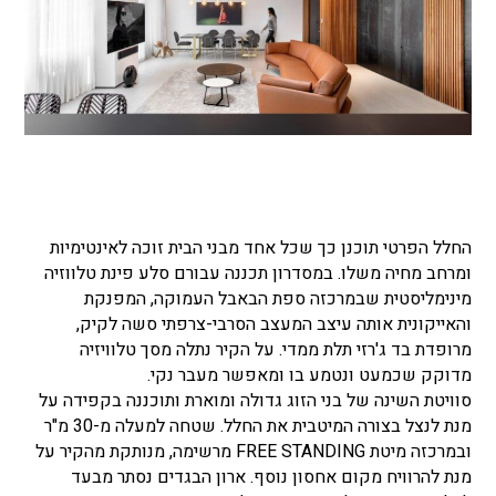
החלל הפרטי תוכנן כך שכל אחד מבני הבית זוכה לאינטימיות
ומרחב מחיה משלו. במסדרון תכננה עבורם סלע פינת טלווזיה
מינימליסטית שבמרכזה ספת הבאבל העמוקה, המפנקת
והאייקונית אותה עיצב המעצב הסרבי-צרפתי סשה לקיק,
מרופדת בד ג'רזי תלת ממדי. על הקיר נתלה מסך טלוויזיה
מדוקק שכמעט ונטמע בו ומאפשר מעבר נקי.
סוויטת השינה של בני הזוג גדולה ומוארת ותוכננה בקפידה על
מנת לנצל בצורה המיטבית את החלל. שטחה למעלה מ-30 מ"ר
ובמרכזה מיטת FREE STANDING מרשימה, מנותקת מהקיר על
מנת להרוויח מקום אחסון נוסף. ארון הבגדים נסתר מבעד