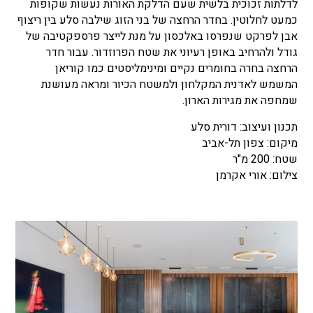
לדלתות זכוכית בלשית שעם הדלקת האורות נעשות שקופות
כמעט לחלוטין. בחדר הרחצה של בני הזוג שילבה סלע בין ריצוף
אבן לפרקט שנפרסו באלכסון על מנת לייצר פרספקטיבה של
גודל ולהרחיב באופן רעיוני את שטח הפרוזדור. עבור חדר
הרחצה בחרה בחומרים נקיים ומינימליסטים כמו קוריאן
המשמש לאדנית המקלחון ולמשטח הכיור ומראה מעושנת
שמחפה את מגירות הארון.
תכנון ועיצוב: דורית סלע
מיקום: צפון תל-אביב
שטח: 200 מ"ר
צילום: אורי אקרמן