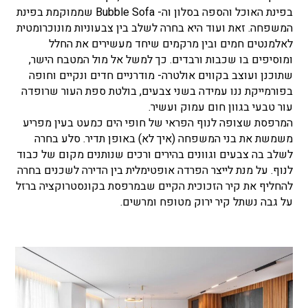
בפינת האוכל והספה בסלון וה- Bubble Sofa שממוקמת בפינת
המשפחה. זאת ועוד היא בחרה לשלב בין צבעוניות מונוכרומטית
לאלמנטים חמים ובין מרקמים שיחד מעשירים את החלל
ומוסיפים בו שכבות ורבדים. כך למשל אל מול המטבח הישר,
שתוכנן ועוצב בקווים אולטרה- מודרניים חדים ונקיים וחופה
בפורמייקת ננו עמידה בשני צבעים, בולטת ספת העור שרופדה
עור טבעי בגוון חום עמוק ועשיר.
המרפסת שצופה לנוף הפראי של חופי הים כמעט בעין מפריע
משמשת את בני המשפחה (איך לא) באופן תדיר. סלע בחרה
לשלב בה צבעים וגוונים בהירים ורכים שנותנים מקום של כבוד
לנוף. על מנת לייצר הפרדה אופטימלית בין הדירה לשכנים בחרה
להחליף את קיר הזכוכית הקיים שבמרפסת בקונסטרוקציה ברזל
על גבה נשתל קיר ירוק מטופח ומרשים.