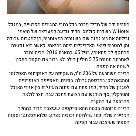
חתימת ידה של חדיד ניכרת בכל רחבי המגורים הפרטיים, במגדל
W Hotel בשדרת קולינס. חדיד נודעה כמעריצה של מיאמי
ובילתה את רוב זמנה שם בשנותיה המאוחרות, הן למטרות עבודה
והן למטרות פנאי. האדריכלית היתה במיאמי, כאשר היא נפטרה
מהתקף לב פתאומי, בגיל 65, במארס 2016. הבית נמכר
לאחרונה תמורת 5.75 מיליון דולר. לא ברור אם הקונה מתכנן
לשנות את הפנים.
הדירה משתרעת על 236 מ"ר, משקיפה על האוקיינוס ​​האטלנטי
ומתגאה לכן במרפסת גדולה. בפנים, מאפיינים האופייניים
לסגנון של חדיד, כמו פתח עם פינות מעוגלות בין אזורי האוכל
והטרקלין, סף מודגש עם רצועת מתכת עבה, יוצר לולאה
מהרצפה עד התקרה.
הדירה מרוהטת בכמה מהאובייקטים שעיצבה חדיד במהלך
הקריירה שלה, כמו שולחנות זכוכית בצהוב פלואורסצנטי וספות
הספיר שעיצבה עבור קסינה.