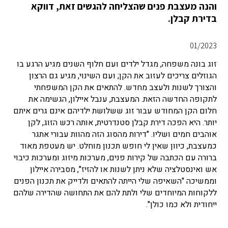
והנה מעצבת פנים שהצליחה להגשים זאת, דווקא
בדירת קבלן.
01/2023
זוג בונה משפחה, מגדל ילדים ועם חלוף השנים מגיע הרגע בו
הגוזלים צריכים לעזוב את הקן; ועם השינוי, מגיע גם הרצון
והצורך לשנות ולעצב מחדש. להתאים את הקן המשפחתי
לתקופה החדשה הזאת. המעצבת, ענבל איילון, הגשימה את
חלום הקן המחודש עבור זוג ששלושת ילדיהם אינם גרים איתם
יותר. היא הפכה דירת קבלן סטנדרטית, אותה רכש הזוג, לקן
אוהבים חמים ושליו. "דירות מהסוג הזה מהוות עבורי אתגר
כמעצבת, כיוון שאין לי חופש תכנון מוחלט. יש מעטפת מאוד
ברורה עם הכתבה של קירות פנים, מערכות מיזוג ומערכות כיבוי
אש ואינסטלציה שלא ניתן לשנות או להזיז", מסבירה איילון
וממשיכה "השאיפה שלי הייתה להתאים ולדייק את תכנון הפנים
ללקוחות המיוחדים שלי ולתת להם את התחושה שהדירה שלהם
ייחודית ולא כמו כולן".