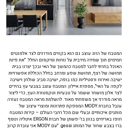
המטבח של הזוג עוצב גם הוא בקווים מודרנים לצד אלמנטים
חמימים תוך שמירה מירבית על נוחות ומיקסום החלל. "את פינת
האוכל בחרתי לחבר למטבח כהמשך של האי ובכך יצרנו בבית
תחושה של רצף, תחושת שפע ומרחב בחלל הכוללת אפשרויות
ישיבה ואירוח ורסטיליות כמו בופה, ישיבה סביב שולחן וישיבה
לקפה על האי", מספרת איילון. המטבח עוצב בצבעי עץ בהירים
לצד אלון מושחר ששמר על טבעיות וטקסטורת העץ, כדי ליצור
מראה מודרני אך משפחתי מאוד. להשלמת מראה המטבח נעזרה
ענבל בחברת MODY המספקת פתרונות ומוצרי עיצוב של
מותגים איכותיים ובעלי שם מכל רחבי העולם – קירות המטבח
חופו באריחים בגוון בז'-פשתן של חברת ERGON איטליה ונוסף
ברז בצבע שחור של המותג gessi. "עם MODY אני עובדת קרוב