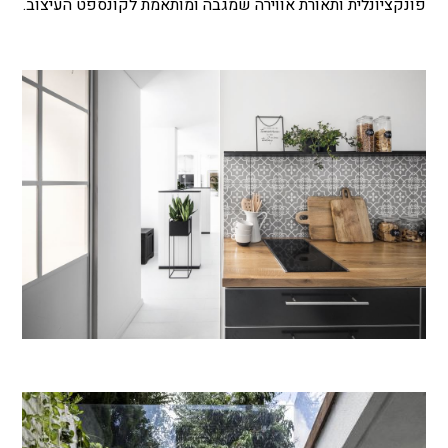
פונקציונלית ותאורת אווירה שמגבה ומותאמת לקונספט העיצוב.