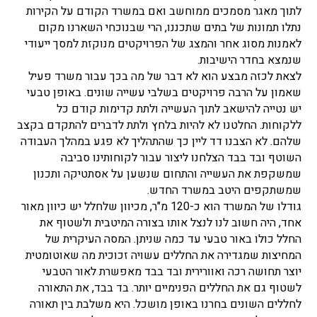
לתוך מאגר מסמכים ממוחשב ואם במשרד הקודם על הקירות
נתלו תמונות של בתים שתכננו, הרי שבנוכחי השארנו מקום
לאמנות מסוג אחר והמצג של הפרויקטים מנוקזת למסך ייעודי
שנמצא בחדר הישיבות.
לצאת לכזה מבצע הוא לא דבר של מה בכך עבור משרד פעיל
שאמון על הרבה פרויקטים בשלבי עשייה שונים. באופן טבעי
יש נטייה להישאב לתוך העשייה ולתת קדימות קודם כל
ללקוחות. החלטנו לא להיות בלחץ ולתת לדברים להתקדם בקצב
שלהם. לא הצבנו דד ליין כך שהתהליך לא פגע במהלך העבודה
השוטף ובד בבד הצלחנו ליצור עבור לקוחותינו סביבה
שמשקפת את העשייה והתחום שנשען על אסתטיקה ותכנון
שמשתקפים היטב במשרד החדש.
גודלו של המשרד הוא כ-120 מ"ר, מכיוון שלחלל יש כיוון מאור
אחד, היה חשוב לנו לנצל אותו בצורה המיטבית ולשטוף את
החלל כולו באור טבעי עד כמה שניתן. המסה העיקרית של
המחיצות שמגדירה את החללים עשויה זכוכית מה שאוטומטית
יוצר תחושה רכה ואוורירית ובד בבד מאפשרת לאור הטבעי
לשטוף גם את החללים הפנימיים יותר. בד בבד, את התאורה
לחללים השונים בחרנו באופן מושכל. היא משלבת בין תאורה