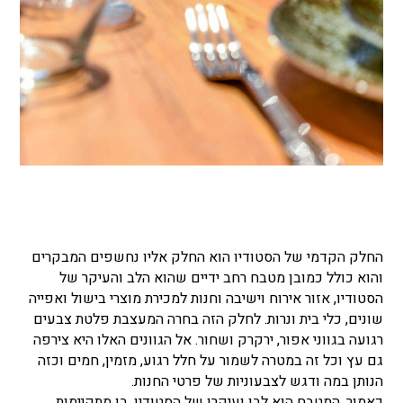
החלק הקדמי של הסטודיו הוא החלק אליו נחשפים המבקרים
והוא כולל כמובן מטבח רחב ידיים שהוא הלב והעיקר של
הסטודיו, אזור אירוח וישיבה וחנות למכירת מוצרי בישול ואפייה
שונים, כלי בית ונרות. לחלק הזה בחרה המעצבת פלטת צבעים
רגועה בגווני אפור, ירקרק ושחור. אל הגוונים האלו היא צירפה
גם עץ וכל זה במטרה לשמור על חלל רגוע, מזמין, חמים וכזה
הנותן במה ודגש לצבעוניות של פרטי החנות.
כאמור, המטבח הוא לבו ועיקרו של הסטודיו, בו מתקיימות