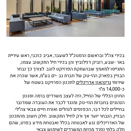
בכירי צה"ל ובראשם הרמטכ"ל לשעבר, אביב כוכבי, ראש עיריית
באר -שבע, רוביק דנילוביץ והן בכירי חיל התקשוב עצמו,
התגייסו למאמץ שבהעתקת הפרויקט לנגב. לצורך כך נבחר
הבניין בפארק ההי-טק של חברת גב -ים בע"מ, אשר שכרה את
שירותי
גרינהאוז אדריכלים
לתכנון הפרויקט בשטח של
כ-14,000 מ"ר.
החזון הכללי של החייל, היה לעצב משרדים ברמה וסגנון
הנהוגים בחברות ההי-טק ומנגד לכבד את העובדה שמדובר
בחיילים לכל דבר, הכפופים לנהלים ואורח חיים צבאי צה"לי.
הבניין, הנבחר יועד אך ורק לחיל התקשוב. חלק חשוב מהתכנון
של האדריכלים נגע לאבטחה בכלל ואבטחת מידע בפרט, שהם
חלק בלתי נפרד מהיות המשרדים לשימוש צבאי.