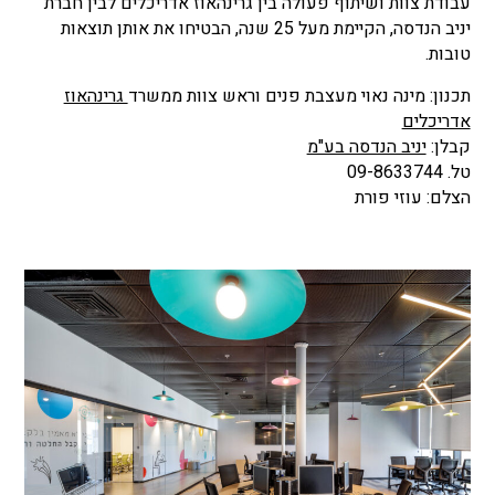
עבודת צוות ושיתוף פעולה בין גרינהאוז אדריכלים לבין חברת
יניב הנדסה, הקיימת מעל 25 שנה, הבטיחו את אותן תוצאות
טובות.
תכנון: מינה נאוי מעצבת פנים וראש צוות ממשרד
גרינהאוז
אדריכלים
קבלן:
יניב הנדסה בע"מ
טל. 09-8633744
הצלם: עוזי פורת