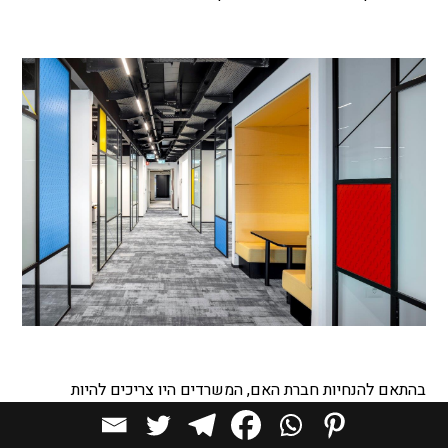
בהתאם להנחיות חברת האם, המשרדים היו צריכים להיות
מודרניים ולשקף את תרבות ההי-טק המודרנית, שפרושה, יותר
חללי עבודה משותפים, פינות ישיבה לצורך מפגשים לא