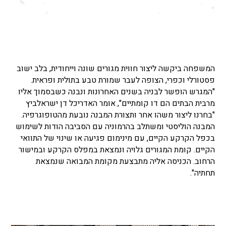
המשפחה ביקשה ליצור חווית מגורים שונה וייחודית, בלב ישוב
פסטורלי וכפרי, הצופה לעבר שמורת טבע בתולית ופראית.
"המגרש הופשר לבניה בשנים האחרונות ונבנה כשבסמוך אליו
מרבית הבתים הם דו קומתיים", אומר האדריכל דן ישראלביץ
"בחרנו ליצור משהו אחר ותצורת המבנה נובעת מהטופוגרפיה.
המבנה הוליסטי ומשתלב בהרמוניה עם הסביבה הודות לשימוש
בכפל הקרקע הקיים, עם מינימום פגיעה או שינוי של התוואי
הקיים. קומת המגורים גלויה ונמצאת במפלס הקרקע ובמישור
הרחוב. הכניסה אליה מתבצעת מקומת המבואה שנמצאת
תחתיה".