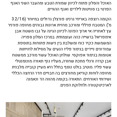
האוכל והסלון פתוח לכיוון שמורת הטבע ומהעבר השני האגף
הפרטי בו סוויטות לילדים ואגף ההורים.
הקומה רוצפה באריחי גרניט פורצלן גדולים במיוחד (3.2/1.6
מ'). המטבח פרללי ומורכב מחזית ארונות גבוהים מחופה פורניר
עץ לאחריה אי ארוך הפונה לכיוון הגינה על גבו משטח אבן
אימפריאל ברשייה כהה ועוצמתית. במרכז הסלון ספריה
המשמשת כקיר כוח ומשלבת בין נישות פתוחות בתוספת
עמודונים ניידים בגימור פליז הנעים על מסילות לחזיתות
אטומות בגימור אפוקסי. שולחן האוכל עשוי מורכב ממשטח
אבן קררה ורגלי מתכת שחורה, מעליו גוף תאורה מונומנטלי
עשוי פליז. מוטיב בולט נוסף בחלל היא מעיין קובייה מלבנית
מחופה לוחות קוריאן מחורצים בה חבויים חדר הרחצה הכללי
ושירותי האורחים. התאורה בקומה מהווה הד ונאמנה
לארכיטקטורה ולחלוקת הפנים.