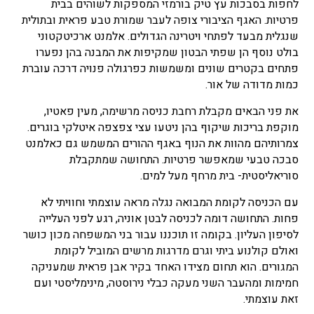
לחפות בסבכות עץ טיק בורמזי המספקות לשוהים בבית
פרטיות. האגף הציבורי צופה לעבר שמורת טבע פראית ובתולית
שנגלית מבעד לפתחי ויטרינה הגדולים. אלמנט ארכיטקטוני
בולט נוסף הן שפתי הבטון שמקיפות את המבנה בהן נפערו
פתחים בקטרים שונים ומשמשות כפרגולה פנויה דרכה עוברת
כמות מדודה של אור.
את פני הבאים מקבלת רחבת כניסה מרשימה, מעין פאטיו,
מוקפת בריכות שיקוף בהן ניטעו עצי צפצפה איטלקי בוגרים.
צמרותיהם מהוות את הנוף באגף ההורים המשמש גם כאלמנט
סבכה טבעי שמאפשר פרטיות. התחושה שמתקבלת
סוריאליסטית- בית מרחף מעל למים.
עם הכניסה לקומת המבואה נגלה מראה עוצמתי וחוויתי לא
פחות. התחושה דומה לכניסה לבטן אוניה, רגע לפני העלייה
לסיפון העליון. בקומה זו תוכננו עבור בני המשפחה מכון כושר
ואולם קולנוע ביתי וגרם מדרגות מרשים המוביל לקומת
המגורים. הוא תחום מצידו האחד בקיר אבן פראית שמעניקה
חמימות ומהעבר השני מעקה כבלי נירוסטה, מינימליסטי ועם
זאת עוצמתי.