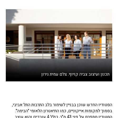
תכנון ועיצוב צביה קזיוף. צלם עמית גירון
הסטודיו החדש שוכן בבניין לשימור בלב התרבות התל אביבי,
בסמוך למקומות אייקוניים, כמו התיאטרון הלאומי "הבימה".
הסטודיו מתפרס על פני 43 מ"ר, כולל 4 עובדים והוא עוצב