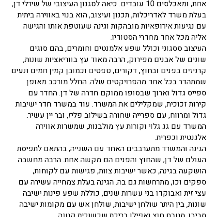
אחת, ומאכלסים 10 עובדים. כיאה לסגנון העיצובי של שירלי דן,
בעלת משרד לאדריכלות, תכנון ועיצוב, הוא בנוי באווירה ביתית
עם נגיעות אירופאיות מובהקות וגינה שעוטפת אותו והגישה
אליה מכל אחד מחדרי הסטודיו.
העיצוב ססגוני וכולל שפע אלמנטים וחומרים, בהם סוגים
שונים של אבנים מפירוק, הרבה מאוד עץ בווריאציות שונות,
קרניזים בפנים ובחוץ, דקורים, טפטים וכמובן קמין חמים ונעים
שמתהדר בכל אחד מהפרויקטים שלה. החלל מורכב מאופן
ספייס גדול וארוך שבסופו ממוקם חדרה של דן. החדר עם
קירות זכוכית, שמקלילים את המשרד. עוד במשרד חדר ישיבות
גדול ומרווח, עם ספרייה שחורה בשילוב פליז, ובר יין עשיר.
המשרד עם גג גלוי וקורות עץ מולבנות, שמשרות אווירה
אלגנטית וכפרית.
הגינה והמשרד מתערבבים האחד עם השנייה, בהתאם לתפיסת
העולם של דן, שהחוץ והפנים הם מקשה אחת. הרבה מחשבה
הושקעה בגינה, כאשר ישיבות צוות, פגישות עם לקוחות,
ספקים וכו, מתרחשות גם בה. הגינה בעלת צמחייה עשירה עם
עצי זית ואבוקדו בני עשרות שנים, כוללת שפע פינות ישיבה
שונות, בין היתר שולחן ישיבות, שולחן אש עם מקומות ישיבה
סביבו, מטבח חוץ ואפילו בריכת שכשוכית קטנה.