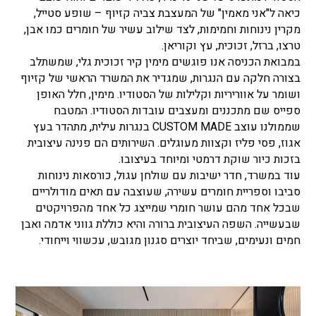
כיאה ל"אני מאמין" של המעצבת צביה קזיוף – שופע סטייל,
מקרין נינוחות וחמימות, לצד שילוב עשיר של חומרים כמו אבן,
טרצו, ברזל, זכוכית, עץ וקוריאן.
במבואת הכניסה אנו פוגשים מימין קיר זכוכית גלי, שמשתלב
בצורה חלקה עם הנגרות, שמגדיר את המשרד הראשי של קזיוף
ושומר על אווריריות וקלילות של הסטודיו. מימין, חלל האופן
ספייס שם מתכננים ומעצבים עובדות הסטודיו. המטבח
שממולנו עוצב CUSTOM MADE בנגרות עילית, מתהדר בעץ
אגוז, פסי פליז וקצוות מעוגלים. השירותים הם פנינה עיצובית
בזכות כיור שוקת דרמטי ומיוחד בעיצובו.
עוד במשרד, חדר ישיבות עם שולחן עגול, כורסאות נינוחות
סביבו וספריית חומרים עשירה, שעוצבה עם תאים מודולריים
שבכל אחד מהם עושר חומרי שמייצג כל אחד מהפרויקטים
שבעשייה. השפה העיצובית ברורה והיא כוללת גווני אדמה ואבן
חמים ונעימים, שביחד יוצרים סגנון מגובש, עכשווי וייחודי.