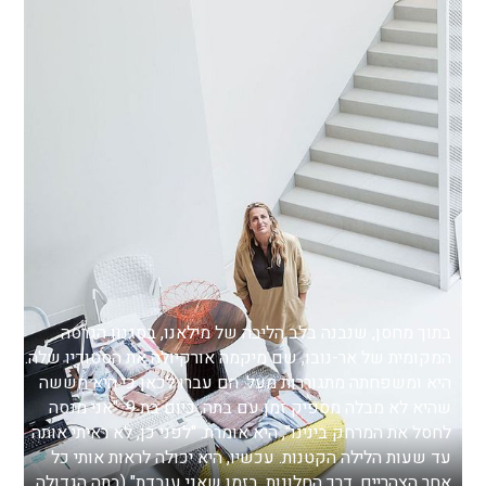
בתוך מחסן, שנבנה בלב הליבה של מילאנו, בסגנון הגרסה
המקומית של אר-נובו, שם מיקמה אורקיולה את הסטודיו שלה.
היא ומשפחתה מתגוררות מעל. הם עברו לכאן כי היא חששה
שהיא לא מבלה מספיק זמן עם בתה, כיום בת 9. "אני מנסה
לחסל את המרחק בינינו", היא אומרת. "לפני כן, לא ראיתי אותה
עד שעות הלילה הקטנות. עכשיו, היא יכולה לראות אותי כל
אחר הצהריים, דרך החלונות, בזמן שאני עובדת" (בתה הגדולה