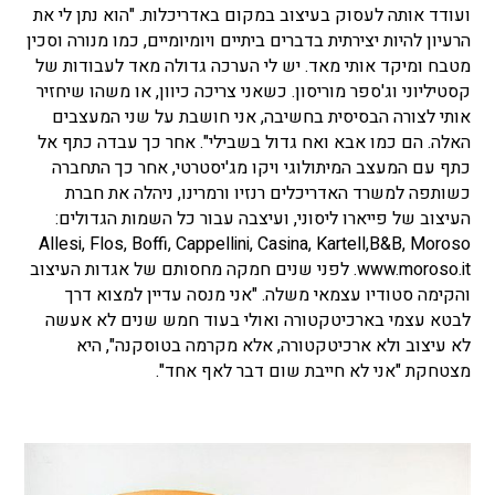
ועודד אותה לעסוק בעיצוב במקום באדריכלות. "הוא נתן לי את
הרעיון להיות יצירתית בדברים ביתיים ויומיומיים, כמו מנורה וסכין
מטבח ומיקד אותי מאד. יש לי הערכה גדולה מאד לעבודות של
קסטיליוני וג'ספר מוריסון. כשאני צריכה כיוון, או משהו שיחזיר
אותי לצורה הבסיסית בחשיבה, אני חושבת על שני המעצבים
האלה. הם כמו אבא ואח גדול בשבילי". אחר כך עבדה כתף אל
כתף עם המעצב המיתולוגי ויקו מג'יסטרטי, אחר כך התחברה
כשותפה למשרד האדריכלים רנזיו ורמרינו, ניהלה את חברת
העיצוב של פייארו ליסוני, ועיצבה עבור כל השמות הגדולים:
Allesi, Flos, Boffi, Cappellini, Casina, Kartell,B&B, Moroso
www.moroso.it. לפני שנים חמקה מחסותם של אגדות העיצוב
והקימה סטודיו עצמאי משלה. "אני מנסה עדיין למצוא דרך
לבטא עצמי בארכיטקטורה ואולי בעוד חמש שנים לא אעשה
לא עיצוב ולא ארכיטקטורה, אלא מקרמה בטוסקנה", היא
מצטחקת "אני לא חייבת שום דבר לאף אחד".