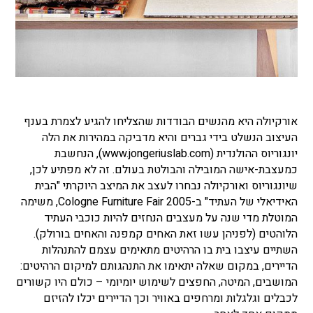
אורקיולה היא מהנשים הבודדות שהצליחו להגיע לצמרת בענף
העיצוב הנשלט בידי גברים והיא מדביקה במהירות את הלה
יונגוריוס ההולנדית (www.jongeriuslab.com), הנחשבת
כמעצבת-אישה המובילה והבולטת בעולם. זה לא מפתיע לכן,
שיונגוריוס ואורקיולה נבחרו לעצב את המיצב היוקרתי "הבית
האידיאלי של העתיד" ב-Cologne Furniture Fair 2005, משימה
המוטלת מדי שנה על מעצבים הנחזים להיות כוכבי העתיד
הלוהטים (לפניהן עשו זאת האחים קמפנה והאחים בורולק).
השתיים עיצבו בית בו הרהיטים מתאימים עצמם להתנהלות
הדיירים, במקום שאלה יתאימו את התנהגותם למיקום הרהיטים:
המושבים, המיטה, החפצים לשימוש יומיומי – כולם היו קשורים
לכבלים וגלגלות ומרחפים באוויר וכך הדיירים יכלו להזיזם