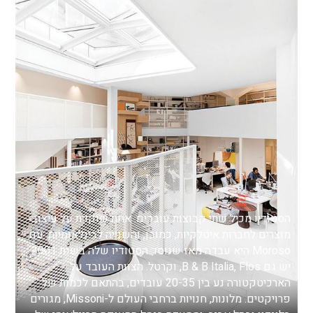
הסטודיו מכיל שתי קבוצות עובדים. אחת שוקדת על עיצוב
מוצרים לחברות איטלקיות, כמובן, והשנייה לבינלאומיות. עם
Moroso היא עבדה מאז שנוסד הסטודיו שלה בשנת 2001.
יש גם B & B Italia, Flos, וקרטל. הצוות העובד על
הארכיטקטורה נע בין 20-35 עובדים, בהתאם לכמות של
פרויקטים. מלונות, חנויות ברחבי העולם ל-Missoni, מגורים