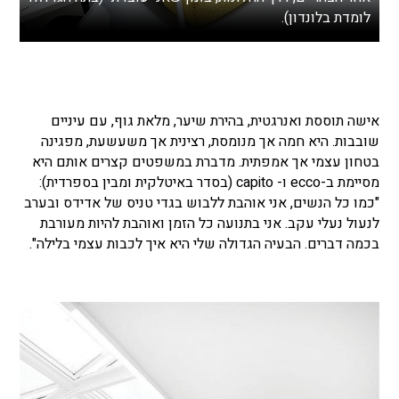
לומדת בלונדון).
אישה תוססת ואנרגטית, בהירת שיער, מלאת גוף, עם עיניים
שובבות. היא חמה אך מנומסת, רצינית אך משעשעת, מפגינה
בטחון עצמי אך אמפתית. מדברת במשפטים קצרים אותם היא
מסיימת ב-ecco ו- capito (בסדר באיטלקית ומבין בספרדית):
"כמו כל הנשים, אני אוהבת ללבוש בגדי טניס של אדידס ובערב
לנעול נעלי עקב. אני בתנועה כל הזמן ואוהבת להיות מעורבת
בכמה דברים. הבעיה הגדולה שלי היא איך לכבות עצמי בלילה".