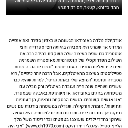
בלונדון ובתל אביב, ומסעדה בנמל התעופה הבינלאומי של
חמד בדוחא, קטאר, הם רק דוגמא.
אורקיולה נולדה באובידאו הגשומה שבצפון ספרד ואת אופייה
המרדני אך שמרני היא מסבירה בהיותה חצי ספרדייה וחצי
אוסטרית: גם שפת העיצוב שלה משקפת במידה רבה את
השילוב הפרדוקסלי של קונפורמיות מאוסטריה השמרנית
ואינדיבידואליות מספרד האנרכיסטית. "ספרדים הרבה פחות
סטייליסטים בעיצוב מהאיטלקים, אבל הרבה יותר כיפיים", היא
מסבירה וטוענת "המוצא שלי באמת קריטי", למרות שהיא כבר
עשרים ושתיים שנה חייה ועובדת באיטליה ורק מבלה עם
משפחתה בחגים באובידאו, או משתזפת באיביזה שבספרד.
"אנו אנשים קשוחים. הנשים הבסקיות נוראיות, הן דעתניות
ונחושות", אומרת אורקיולה, שגדלה במשפחה בורגנית עם נשים
חזקות אך חובבות יצירה ותרבות חומרית לצורותיה. היא ואחיה
שיחקו בחדרי ילדים שעוצבו בטפטים ובדי ריפוד משל מלך
הלייף-סטייל האנגלי דיויד היקס (www.dh1970.com). "אבי היה