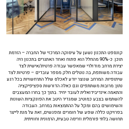
קונספט התכנון נשען על עיסוקה המרכזי של החברה – הזרמת
תוכן. כ-90% מהחלל הוא פתוח ואחד האתגרים בתכנון היה
יצירת מרחב מודולרי שמאפשר עבודה פרטית/אישית לצד
עבודה משותפת, בה נוטלים חלק מספר עובדים – פרטיות לצד
שיתופיות. המרחב שנוצר יודע לאכלס שלל התרחשויות בכל רגע
נתון: מרובות משתתפים וגם כאלה הדורשות ספציפיקציה
והתאמה אינדיבידואלית לעובד יחיד. בתוך כך בחרו המעצבים
להשתמש בצבע כמוטיב שמגדיר היטב את הפונקציות השונות
והשימושים בהם ומקל על ההתמצאות במרחב. העבודה
בפרויקט כללה שפע של חומרים ומפגשים, זאת על מנת לייצר
תחושה בלתי פורמלית וזרימה טבעית, הרמונית וחוויתית.