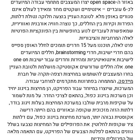
באזור ה-open space יצרו המעצבים מתחמי עבודה המיועדים
לכ-6 עובדים – אינטימיים ושקטים מחד ומאידך לעולם אינם
סגורים באופן מלא. לטובת העניין בוצעה חלוקה נטולת דלתות,
הפרדות וקירות בין החללים, כך נוצרה חוויה אורבנית ואוורירית,
שמאפשרת לעובדים לנוע בחופשיות בין הפונקציות הפרטיות
לאלה המרחביות והציבוריות.
פרט לאלה, תוכננו מעל 15 חדרים תומכים לחלל האופן ספייס
בהם חדרי ישיבות, חדרי brainstorming, חללים המיועדים
לישיבות אינטואיטיביות ומהירות וחדרים עבור ישיבות one on
one. אלה חללים שדורשים אקוסטיקה מושלמת ולטובת העניין
בחרו המעצבים להשתמש במחיצות רצפה-תקרה של חברת
מיידסק
, המתמחה בפתרונות מתקדמים למרחבי עבודה.
המערכות, שיוצרו במיוחד עבור הפרויקט, הן מחיצות בזיגוג יחיד
וכן מערכות בזיגוג כפול, בהתאם לצרכי החדר. על מנת לשמור
על שקיפות מרבית שולבו במערכת המחיצות בעלות זיגוג בודד,
דלתות הזזה מזכוכית שקופה ובאזורים בהם הייתה דרישה
אקוסטית גבוהה יותר, מערכת מחיצות בזיגוג כפול, עם דלתות
ציר שקופות לחלוטין. את הפרופילים של המחיצות נצבעו בשלל
גוונים בהתאם לפלטת הצבעים של הפרויקט, עם התאמה מלאה
של הפרזולים והידיות.