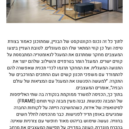
לתוך כל זה נכנס הקונטקסט של הבניין, שמתוכנן כאמור בצורת
טיפה ועל כן קווי המתאר שלו הם מעוגלים. לטובת העניין ביצעו
המעצבים מחקר שמתרגם את המעגל לגאומטריה המתבססת על
קווים ישרים. המעגל הומר בטרפזים והשילוב שלהם יוצר את
התנועה המעגלית. את המחקר תרגמו לכדי תכנית שאפשרה להם
להתמודד עם משפכי תכנון קשים ועם החתכים המורכבים של
התקרה. "למעשה הפגשנו את המעגל עם המציאות של עולם
הבניה", אומרים המעצבים.
בתוך כך, הכניסה למשרד ממוקמת בנקודה בה שתי האליפסות
של המבנה נפגשות. נבנה מעין מבנה קווי תוחם (FRAME)
לסיטואציה של אירוח, כשהחשיבה הייתה על לקוחות החברה
שמגיעים באופן תדיר לפגישות. כבר מהכניסה לחלל חשים
בחוויה. נעשה שימוש בריהוט מאוד חופשי עם צורניות שאינה
בהכרח מוגדרת, העונה במדויק על תפישת המעצבים את מרחב