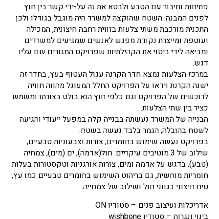
פתיחות וחיבור עם הטבע ולבטא את זה על-ידי קשר בין חוץ
לפנים המבנה. השטח שהוקצה למשרד היה מוגבל בגודלו ולכן
התכנית מורכבת משתי צלעות בזווית רחבה חיצונית, המכילה
ועוטפת ומייצרת נקודת מפגש לאנשים שמגיעים למשרדים
ומביאה לידי ביטוי את הקהילתיות שפרויקט המגורים שם עליו
דגש.
במרכז הצלעות נמצא חדר הקרנה עגול העטוף בעץ, בחדר זה
ישנה הקרנת וידאו על הפרויקט החלל המעוגל מהווה חוויה
לרוכשים של הפרויקט וגם כלפי חוץ הוא בולט בצורתו ומשמש
כציר בין שתי הצלעות.
הבנייה של המשרד נעשתה בבנייה קלה במפעל ייעודי והגיעה
לשטח בהובלה, הגמר בלבד נעשה בשטח.
בפרויקט נעשה שימוש בחומרים, צורות וצבעוניות טבעיים,
שילוב של 3 מוטיבים עיקריים: חול(אדמה), ים (מים), צמחיה
(טבע). בדגש על אדמה ומים, צורות אורגניות וטקסטורות בעלות
חומריות מוחשית, גם בריהוט השימוש בחומרים טבעיים כמו עץ,
טיח חיצוני בגווני חול ושילוב של צמחייה.
אדריכלות ועיצוב פנים – סטודיו ON
בינוי ונגרות – סטודיו wishbone