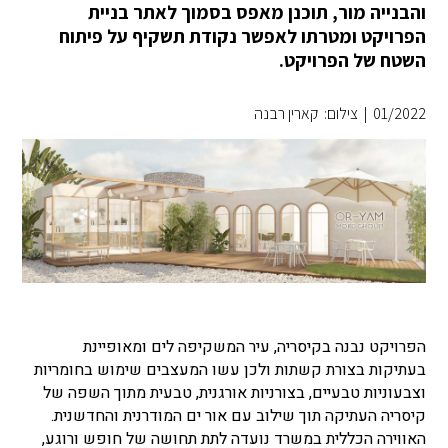
והבנייה מור, תוכנן מאפס בסמוך לאתר בניית
הפרויקט ומטרתו לאפשר נקודת תשקיף על פיתוח
השטח של הפרויקט.
01/2022
|
צילום: קארין רבנה
הפרויקט נבנה בקיסריה, עיר המשקיפה לים ומאופיינת
בעתיקות בצורת קשתות ולכן עשו המעצבים שימוש בחומריות
וצבעוניות טבעיים, בצורניות אורגנית, טבעית מתוך השפה של
קיסריה העתיקה תוך שילוב עם אור ים המודרנית והחדשנית.
האווירה הכללית במשרד נועדה לתת תחושה של חופש ורוגע,