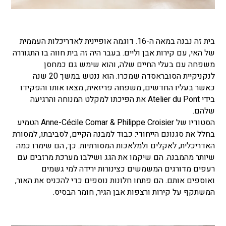
בית זה נבנה במאה ה-16. דוגמה אופיינית לאדריכלות העממית
של האי, עם קירות אבן וליים. בעבר היה זה בית חווה בו התגוררה
משפחה עם בעלי החיים שלה, והוא שימש גם כמחסן
לנקניקיית הסובראסדה שמכרו. הוא ננטש במשך 20 שנה
כאשר בעליו החדשים, משפחה פריזאית, מצאו אותו והפקידו
בידי
Atelier du Pont
את הפיכתו למקלט המנוחה והרגיעה
שלהם.
הסטודיו של Anne-Cécile Comar & Philippe Croisier הטמיע
בחלל את סגנונם הייחודי: כבוד למבנה הקיים, לסביבתו, למסורת
האדריכלית, לאקלים ולמלאכות המסורתיות. כך, הם שימרו כמה
שיותר מהמבנה. הם שיקמו את הגג ושילבו מערכת מרזבים עם
רעפים מדורגים המשמשים כצינורות ירידה למי גשמים
ואוספים אותם. הם פתחו חלונות נוספים כדי להכניס את האור,
המשתקף על קירות ורצפות אבן הגיר, חומר הבסיס.