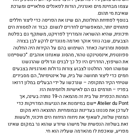
עצמו מבחינת מים ואנרגיה, הודות לפאנלים סולאריים ומערכת
שאיבת מי תהום.
בנוסף לפתיחת החלונות, הם שינו את הפריסה כדי ליצור חללים
פתוחים יותר, המאפשרים לחדרים לנשום. כבוד זה למסורת הים
תיכונית, שהיא ההשראה והמדריך לפרויקט, משתקף גם בפלטת
הצבעים, שבה גווני אוקר ואדמה מנוגדים לרקע לבן בצורה
תוססת ומרגיעה כאחד. השימוש בהם על הקירות היה החלטה
ספונטנית, אינסטינקט טהור, מהסוג שאנחנו אוהבים. "כשסיימנו
את השיפוץ, החדרים היו כל כך לבנים וגדולים שהרגשנו
שמשהו חסר. החלטנו לצבוע צורות גדולות ואורגניות בצבעים
חמים כדי ליצור תחושה של בית, של אינטימיות", הם מסבירים.
שטיחי הקיר התקופה – שנרכשו על ידי הבעלים במלון דרואו
בפריז – תורמים גם הם לאישיות ולחמימות הזו.
המהות הכפרית של בית זה מהמאה ה-19 נותרה בעינה, אך
Atelier du Pont
יישם במיומנות את הנגיעות המדויקות כדי
לעדכן את סגנונו בעדינות ובמומחיות. התוצאה היא מקום
המזמין שלווה, לשאוף את ניחוח הניחוח הים תיכוני, ולעשות
זאת בשלווה הנפשית של מישהו שיודע שהוא גר במקום שאינו
מפריע, שאכפת לו מהאדמה שעליה הוא חי.