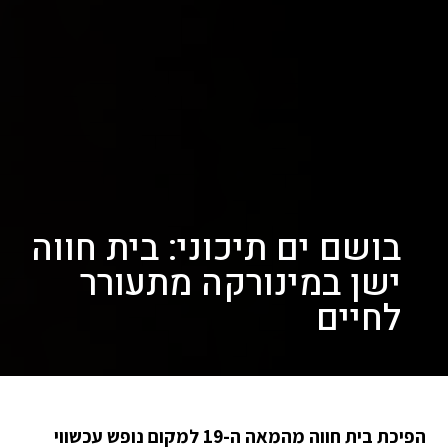
בושם ים תיכוני: בית חווה
ישן במינורקה מתעורר
לחיים
הפיכת בית חווה מהמאה ה-19 למקום נופש עכשווי