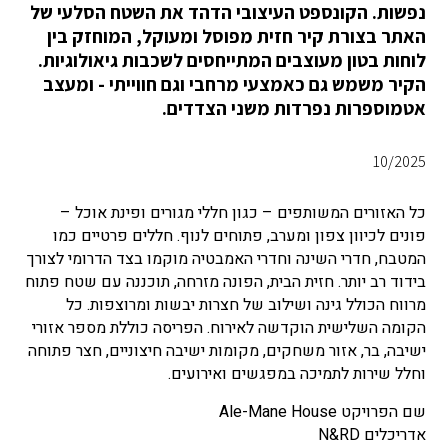
נפשות. הקונספט העיצובי הדהד את השטח הסלעי של
האתר בצורת קיר חזית מפוסל ומעוקל, המוחזק בין
לוחות בטון מעוצבים המתייחסים לשכבות גיאולוגיות.
הקיר משמש גם כאמצעי מרחבי וגם חווייתי - ומעצב
אטמוספרות נפרדות משני הצדדים.
10/2025
כל האזורים המשותפים – כגון חללי מגורים ופינת אוכל –
פונים לכיוון צפון ומערב, פתוחים לנוף. חללים פרטיים כמו
המטבח, חדרי השינה וחדרי האמבטיה מוקמו בצד הדרומי לצורך
בידוד רב יותר. חזית הבית, הפונה מזרחה, תוכננה עם שטח פתוח
מרווח הכולל גינה ושילוב של חצרות יבשות ומרוצפות.
כל
הקומה השלישית הוקדשה לאירוח. הפריסה כוללת מספר אזורי
ישיבה, בר, אזור משחקים, מקומות ישיבה חיצוניים, חצר פתוחה
וחלל שירות לתמיכה במפגשים ואירועים.
שם הפרויקט Ale-Mane House
אדריכלים N&RD