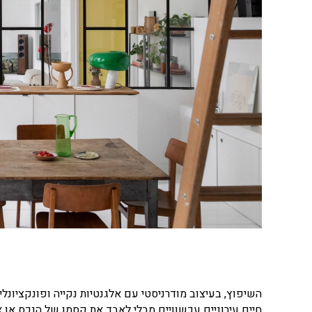
השיפוץ, בעיצוב מודרניסטי עם אלגנטיות נקייה ופונקציונ
חיים עירוניים עכשוויים מבלי לאבד את קסמו של הנכס או א