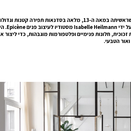
פריז, בירת האופנה של העולם, עם תעשיית בגדים שראשיתה במאה ה-13, מלאה בסדנאות תפירה קט
מהן הפכה לאחרונה לדירה מודרנית, דמוית לופט, על ידי lle Heilmann
זכוכית, חלונות פנימיים ופלטפורמות מוגבהות, כדי ליצור אז
אור הטבעי.