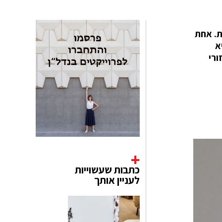
נות וגדולות. אחת
Isabe מסטודיו לעיצוב פנים Epicène. היא
ורי
כתבות שעשוייות
לעניין אותך