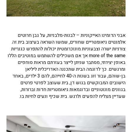
אבני הדומינו האייקוניות – לבנות-מלבניות, על גבן חרוטים
אלמנטים גיאומטריים שחורים, שמשו השראה בעיצוב בית זה.
צורניות ישרה וצבעוניות מונוכרומטית יכולות להתפרש כגנריות
more of the same אך אם משכילים להשתמש במוטיבים הללו
באופן יצירתי, מסתבר שניתן לייצר בעזרתם מראות סוחפים
ומרגשים. כך לדוגמה הבית שתכננה האדריכלית ליליאן
בן-שוהם, עבור זוג בשנות ה-40 לחייהם, להם 3 ילדים, באחד
הישובים המבוקשים בגוש דן, בית שעוצב לפרטי פרטים
בגוונים מונוטוניים ובדוגמאות גיאומטריות חדות וברורות,
שעדיין מצליח להפעים ולרגש. בית שכיף ונעים לחיות בו.