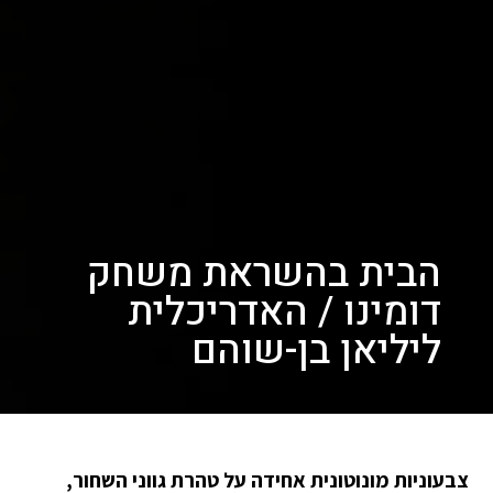
הבית בהשראת משחק
דומינו / האדריכלית
ליליאן בן-שוהם
צבעוניות מונוטונית אחידה על טהרת גווני השחור,