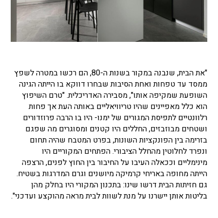
"את הבית, שנבנה במקור בשנות ה-80, הם רכשו במטרה לשפץ
ממסד עד טפחות ואחת הסיבות שבחרו דווקא בו הייתה הגינה
השופעת שמקיפה אותו", מסבירה האדריכלית. "טרם השיפוץ
הוא כלל מאפיינים שהיו טריוויאליים באותה העת אך פחות
רלוונטיים לתפיסת המגורים של ימנו- היו בו הרבה פרוזדורים
ושטחים מבוזבזים, החללים היו קטנים ומסוגרים מה שפגם
בזרימה בין הפונקציות השונות, בפרט המטבח שהיה תחום
ונפרד לחלוטין מהחלל הציבורי. הפתחים המקוריים היו
מינימליים וככאלה העיבו על החיבור בין החוץ לפנים, הרצפה
הייתה מחופה באריחי קרמיקה מיושנים וגרם המדרגות בשטיח.
גם חזיתות הבית דרשו שינו: בתכנון המקורי היו בחלק מהן
בליטות אותן יישרנו על מנת לשוות לבית מראה מהוקצע ועדכני".