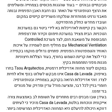
סביבתיים גבוהים – בעוד שהגגות מכוסים בצמחייה ומשלימים
את הרצף הטופוגרפי של האתר. גם רחבת האבן הפנימית נבנתה
מאבני גרניט ממוחזרות שנלקחו משרידים קיימים במקום
ועובדו מחדש כחלק מהפרויקט.
הקשר בין קיימות לאדריכלות בא לידי ביטוי גם במערכות
הטכניות. הבית מצויד במערכת חימום וקירור תת־רצפתית
המבוססת על משאבת חום, לצד מערכת Controlled
Mechanical Ventilation עם מחליף חום לשמירה על איכות
האוויר והטמפרטורה הפנימית. פתחים גדולים מוקמו בקפידה
כדי לנצל את קרינת השמש בחורף, בעוד הצללות חיצוניות
מגנות מפני התחממות בקיץ.
במקום ליצור מחווה אדריכלית דרמטית, Tsou Arquitectos בחרו
באיפוק. Casa da Levada אינו מבקש לשלוט בנוף אלא לחיות
לצדו. זוהי אדריכלות הרואה בקרקע, בצמחייה ובטופוגרפיה
חומרי בניין לכל דבר, ומציעה מודל עדין ומדויק של מגורים
בני־זמננו.
בעידן שבו מבנים רבים מתחרים על תשומת לב באמצעות צורה
אייקונית ונוכחות בולטת, Casa da Levada מזכיר כי לעיתים
דווקא היכולת להיעלם היא המחווה האדריכלית המרשימה ביותר.