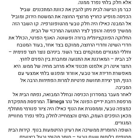
אלא חלק בלתי נפרד ממנה.
כבר מן הגישה לבית ניתן להבין את כוונת המתכננים. שביל
הכניסה מופיע כחריץ מרוצף החוצה את המשטח הירוק ומוביל
אל המבנה כאילו היה חלק טבעי מהטופוגרפיה. קו השבר הזה
ממשיך פנימה והופך לציר התנועה המרכזי של הבית.
החלוקה הפונקציונלית ברורה ופשוטה. האגף הפרטי, הכולל את
חדרי השינה וחדרי הרחצה, ממוקם בצד אחד, בעוד המטבח
וחללי המגורים ממוקמים בצד השני. ביניהם נוצר חצר פנימית –
לב הבית – המארגנת את התנועה ומחברת בין הפנים לחוץ.
החצר אינה רק אלמנט תכנוני אלא מרחב מחיה של ממש. היא
מאפשרת חדירת אור טבעי, אוורור ומפגש בלתי אמצעי עם
הנוף, תוך יצירת תחושת פרטיות למרות הפתיחות הרבה אל
הסביבה.
לאחר מעבר במסדרון הכניסה ובחלל המבואה, נפתח הבית אל
מרפסת רחבת ידיים הפונה אל נהר Tâmega. המרפסת מתפקדת
כמצפה טבעי, וממסגרת את הנוף כאילו היה ציור פנורמי מתחלף.
מכאן הופכים העמק, המים והצמחייה לחלק בלתי נפרד מחוויית
המגורים.
השפה החומרית ממשיכה את רעיון ההיטמעות בנוף. קירות הבית
מחופים בלוחות שעם טבעי – חומר מקומי ובעל ביצועים