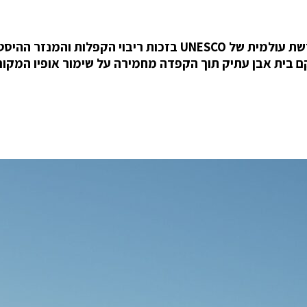
בכפר ההררי Chora שבאי היווני Patmos, אתר מורשת עולמית של UNESCO בזכות ריבוי הקפלות והמנזר 