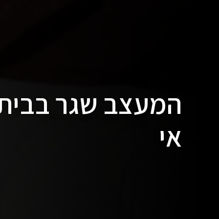
המעצב שגר בבית א
אי