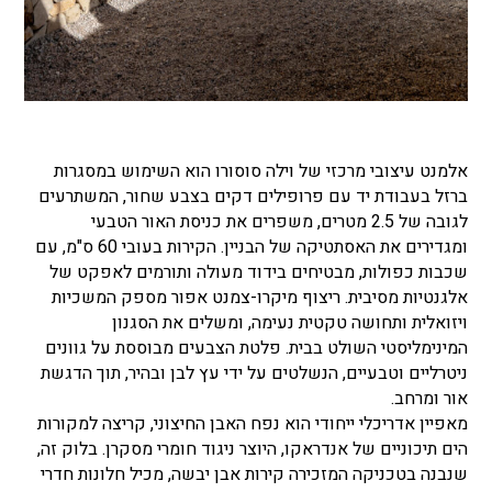
אלמנט עיצובי מרכזי של וילה סוסורו הוא השימוש במסגרות
ברזל בעבודת יד עם פרופילים דקים בצבע שחור, המשתרעים
לגובה של 2.5 מטרים, משפרים את כניסת האור הטבעי
ומגדירים את האסתטיקה של הבניין. הקירות בעובי 60 ס"מ, עם
שכבות כפולות, מבטיחים בידוד מעולה ותורמים לאפקט של
אלגנטיות מסיבית. ריצוף מיקרו-צמנט אפור מספק המשכיות
ויזואלית ותחושה טקטית נעימה, ומשלים את הסגנון
המינימליסטי השולט בבית. פלטת הצבעים מבוססת על גוונים
ניטרליים וטבעיים, הנשלטים על ידי עץ לבן ובהיר, תוך הדגשת
אור ומרחב.
מאפיין אדריכלי ייחודי הוא נפח האבן החיצוני, קריצה למקורות
הים תיכוניים של אנדראקו, היוצר ניגוד חומרי מסקרן. בלוק זה,
שנבנה בטכניקה המזכירה קירות אבן יבשה, מכיל חלונות חדרי