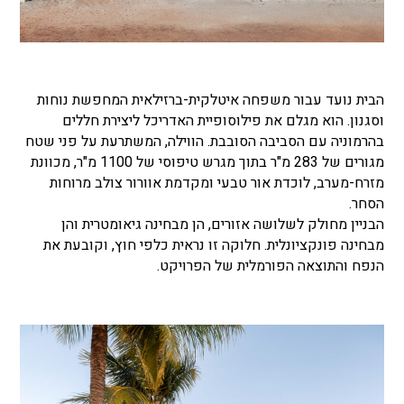
הבית נועד עבור משפחה איטלקית-ברזילאית המחפשת נוחות
וסגנון. הוא מגלם את פילוסופיית האדריכל ליצירת חללים
בהרמוניה עם הסביבה הסובבת. הווילה, המשתרעת על פני שטח
מגורים של 283 מ"ר בתוך מגרש טיפוסי של 1100 מ"ר, מכוונת
מזרח-מערב, לוכדת אור טבעי ומקדמת אוורור צולב מרוחות
הסחר.
הבניין מחולק לשלושה אזורים, הן מבחינה גיאומטרית והן
מבחינה פונקציונלית. חלוקה זו נראית כלפי חוץ, וקובעת את
הנפח והתוצאה הפורמלית של הפרויקט.