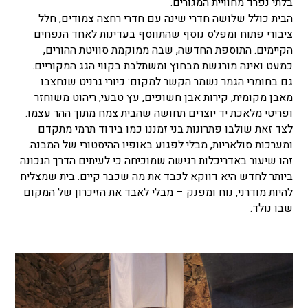
בלתי נפרד מחוויית המגורים.
הבית כולל שלושה חדרי שינה עם חדרי רחצה צמודים, חלל
ציבורי פתוח ומפלס נוסף שהתווסף בעדינות לאחד הנפחים
הקיימים. התוספת החדשה, שבה ממוקמת סוויטת ההורים,
כמעט ואינה מורגשת מבחוץ ומשתלבת בקווי הגג המקוריים.
גם בחומרי הגמר נשמר הקשר למקום: כיורי גרניט שנחצבו
מאבן מקומית, קירות אבן חשופים, עץ טבעי, ריהוט משוחזר
ופריטי מלאכת יד יוצרים תחושה שהבית צמח מתוך ההר עצמו.
לצד זאת שולבו פתרונות בני זמננו כמו בידוד תרמי מתקדם
ומערכות סולאריות, מבלי לפגוע באופיו ההיסטורי של המבנה.
זהו שיעור באדריכלות רגישה שמוכיחה כי לעיתים הדרך הנכונה
ביותר לחדש היא דווקא לכבד את מה שכבר קיים. בית שמצליח
להיות מודרני, נוח ומפנק – מבלי לאבד את הזיכרון של המקום
שבו נולד.