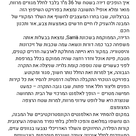
איך הופכים דירה בשטח של 36 מ"ר בלבד לחלל מגורים מרווח,
מואר ומלא אופי? התשובה נמצאת בפרויקט השיפוץ הזה
בברצלונה, שבו בחרו המעצבים לחשוף את השלד המקורי של
המבנה ולהעניק לו חיים חדשים באמצעות צבע, אור ותכנון
חכם.
הדירה, הממוקמת בשכונת Sarrià, נמצאת בבעלות אותה
משפחה כבר כמה דורות ונשאה עמה שכבות של זיכרונות
והיסטוריה. במקור היא הייתה מחולקת לארבעה חדרים קטנים,
מטבח, פינת אוכל וחדר רחצה שהיה ממוקם בכלל במרפסת.
לפני כעשרים שנה נוספה קומת גלריה שניצלה את התקרה
הגבוהה, אך למרות זאת החלל נותר חשוך, סגור ומקוטע.
בפרויקט הנוכחי התקבלה החלטה דרמטית: להסיר את כל קירות
הפנים וליצור חלל אחד פתוח, שבו גובה התקרה – כמעט
חמישה מטרים – הופך לאלמנט המרכזי של הבית. התחושה
שנוצרת היא של לופט עירוני מרווח, למרות שטח הרצפה
המצומצם.
במקום להסתיר את האלמנטים הקונסטרוקטיביים של המבנה,
הם נחשפו במלואם והפכו לחלק בלתי נפרד מהשפה העיצובית.
קורות הפלדה, החיזוקים והשלד האדריכלי נצבעו בגוונים עזים,
המעניקים לחלל אנרגיה צעירה ושוברת מוסכמות. הצבעוניות