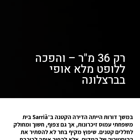
רק 36 מ"ר – והפכה
ללופט מלא אופי
בברצלונה
במשך דורות הייתה הדירה הקטנה ב־Sarrià בית
משפחתי עמוס זיכרונות, אך גם צפוף, חשוך ומחולק
לחללים קטנים. שיפוץ מקיף בחר לא להסתיר את
ההיסטוריה של המקום, אלא להפוך אותה לכוכבת