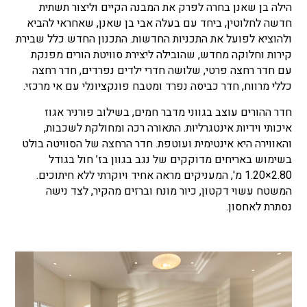
הילה בן שאנן בחרה לפרק את המבנה הקיים וליצור תשתית
חדשה לחלוטין,
ביחד עם בעלה אבי בן שאנן, שאחראי להביא
ולהוציא לפועל את התכניות החדשות.
התכנון החדש כלל שבירת
קירות וחלוקה מחדש, שהובילה ליצירת סוויטת הורים מפנקת
עם חדר רחצה פרטי, שלושה חדרי ילדים נפרדים, חדר רחצה
כללי מרווח, חדר כביסה נפרד ומטבח פונקציונלי עם אי מרכזי.
חדר ההורים עוצב בגווני מדבר חמים, בשילוב פורניר אגוז
איכותי וידיות אינטגרליות. התאורה רכה ומחולקת לשכבות,
והאווירה היא אינטימית ועוטפת. חדר הרחצה של הסוויטה בולט
בשימוש באריחים מדוקקים של נגב בגוון בז’ חול בגודל
2.80×1.20 מ', המעניקים מראה אחיד ויוקרתי ללא חיתוכים.
המשטח עשוי דקטון, כיור מונח וברזים מהקיר, לצד נישה
נסתרת לאחסון.