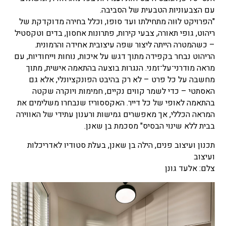
עם הצבעוניות הטבעית של הסביבה.
"הפרויקט לוּוה מתחילתו ועד סופו, וכלל בחירה מדוקדקת של
ריהוט, גופי תאורה, צבעי קירות, פתרונות אחסון, בדים וטקסטיל
–
כשהמטרה הייתה ליצור שפה עיצובית אחידה והרמונית.
הריהוט נבחר בקפידה מתוך דגש על איכות, נוחות וייחודיות, עם
מראה מודרני־על־זמני. הנגרות בוצעה בהתאמה אישית, מתוך
מחשבה על כל פרט
–
לא רק בהיבט הפונקציונלי, אלא גם
האסתטי
–
כדי לשמר קווים נקיים, חמימות ויוקרה שקטה
בהתאמה לאופי של כל דייר. האקססוריז שנבחרו משלימים את
המראה הכללי, אך מאפשרים גמישות ורענון עתידי של האווירה
בבית ללא שינוי הבסיס" מסכמת בן שאנן.
תכנון ועיצוב פנים, הילה בן שאנן, בעלת סטודיו לאדריכלות
ועיצוב
צלם: אלעד גונן