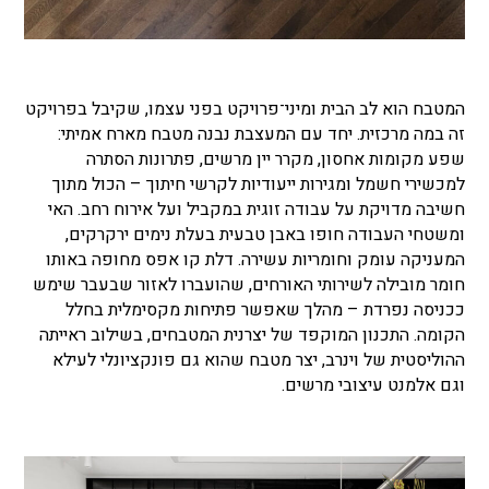
המטבח הוא לב הבית ומיני־פרויקט בפני עצמו, שקיבל בפרויקט
זה במה מרכזית. יחד עם המעצבת נבנה מטבח מארח אמיתי:
שפע מקומות אחסון, מקרר יין מרשים, פתרונות הסתרה
למכשירי חשמל ומגירות ייעודיות לקרשי חיתוך – הכול מתוך
חשיבה מדויקת על עבודה זוגית במקביל ועל אירוח רחב. האי
ומשטחי העבודה חופו באבן טבעית בעלת נימים ירקרקים,
המעניקה עומק וחומריות עשירה. דלת קו אפס מחופה באותו
חומר מובילה לשירותי האורחים, שהועברו לאזור שבעבר שימש
ככניסה נפרדת – מהלך שאפשר פתיחות מקסימלית בחלל
הקומה. התכנון המוקפד של יצרנית המטבחים, בשילוב ראייתה
ההוליסטית של וינרב, יצר מטבח שהוא גם פונקציונלי לעילא
וגם אלמנט עיצובי מרשים.