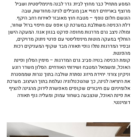
המסע מתחיל כבר מחוץ לבית: גדר לבנה מינימליסטית ושביל
מרוצף באריחים דמויי אבן מובילים לגינה מחודשת, שבה
הוגשם חלום נוסף – מטבח חוץ מאובזר לאירוח רחב היקף.
דלת הכניסה משתלבת במערכת קו אפס עם חיפוי ברזל שחור,
ומולה ניצב גרם מדרגות מחופה פרקט בגוון אגוז. המעקה הישן
הוחלף במעקה מוטות מינימליסטי עם פרטי ניתוק מדויקים,
ובפיר המדרגות נתלו גופי תאורה מבד שקוף המעניקים רכות
מהפנטת.
קומת הכניסה בנויה סביב גרם המדרגות – מימין הסלון ופינת
האוכל, ומשמאל המטבח ושירותי האורחים. הסלון משדר רוגע
וניקיון צורני. יחידת מיזוג נסתרת שולבה בתוך נגרות שממסגרת
את היציאה לגינה, כך שהטכנולוגיה נעלמת בתוך העיצוב. מערכת
אלומיניום עם חיבורים שקופים מאפשרת לירוק מהגינה להציף
את פינת האוכל, שנצבעה בשחור עמוק ומעליה גוף תאורה
דומיננטי.