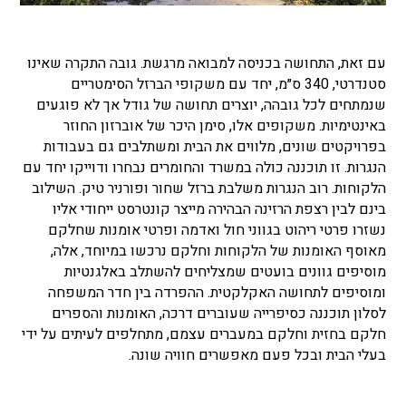
עם זאת, התחושה בכניסה למבואה מרגשת. גובה התקרה שאינו
סטנדרטי, 340 ס״מ, יחד עם משקופי הברזל הסימטריים
שנמתחים לכל גובהה, יוצרים תחושה של גודל אך לא פוגעים
באינטימיות. משקופים אלו, סימן היכר של אוברזון החוזר
בפרויקטים שונים, מלווים את הבית ומשתלבים גם בעבודות
הנגרות. זו תוכננה כולה במשרד והחומרים נבחרו ודוייקו יחד עם
הלקוחות. רוב הנגרות משלבת ברזל שחור ופורניר טיק. השילוב
בינם לבין רצפת הרזינה הבהירה מייצר קונטרסט ייחודי אליו
נשזרו פרטי ריהוט בגווני חול ואדמה ופרטי אומנות שחלקם
מאוסף האומנות של הלקוחות וחלקם נרכשו במיוחד, אלה,
מוסיפים גוונים בועטים שמצליחים להשתלב באלגנטיות
ומוסיפים לתחושה האקלקטית. ההפרדה בין חדר המשפחה
לסלון תוכננה כסיפרייה שעוברים דרכה, האומנות והספרים
חלקם בחזית וחלקם במעברים עצמם, מתחלפים לעיתים על ידי
בעלי הבית ובכל פעם מאפשרים חוויה שונה.