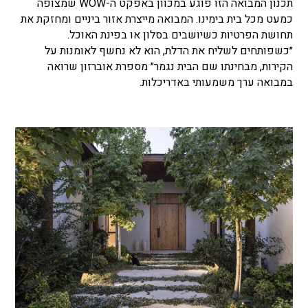
תכנון המבואה הזו פוגע במכוון באפקט ה-WOW שמצופה
כמעט מכל בית בימינו. המבואה מייצרת אזור ביניים ומחזקת את
תחושת הפרטיות כשיושבים בסלון או בפינת האוכל.
״כשפותחים לשליח את הדלת, הוא לא נחשף לאומנות על
הקירות, מבחינתו שם הבית נגמר״ מספרת אוברזון שרואה
במבואה ערך משמעותי באדריכלות.