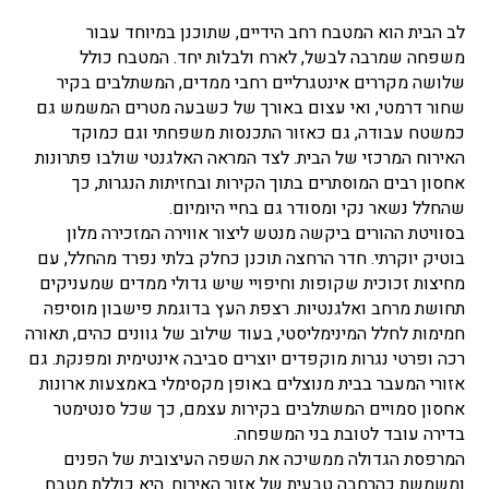
לב הבית הוא המטבח רחב הידיים, שתוכנן במיוחד עבור
משפחה שמרבה לבשל, לארח ולבלות יחד. המטבח כולל
שלושה מקררים אינטגרליים רחבי ממדים, המשתלבים בקיר
שחור דרמטי, ואי עצום באורך של כשבעה מטרים המשמש גם
כמשטח עבודה, גם כאזור התכנסות משפחתי וגם כמוקד
האירוח המרכזי של הבית. לצד המראה האלגנטי שולבו פתרונות
אחסון רבים המוסתרים בתוך הקירות ובחזיתות הנגרות, כך
שהחלל נשאר נקי ומסודר גם בחיי היומיום.
בסוויטת ההורים ביקשה מנטש ליצור אווירה המזכירה מלון
בוטיק יוקרתי. חדר הרחצה תוכנן כחלק בלתי נפרד מהחלל, עם
מחיצות זכוכית שקופות וחיפויי שיש גדולי ממדים שמעניקים
תחושת מרחב ואלגנטיות. רצפת העץ בדוגמת פישבון מוסיפה
חמימות לחלל המינימליסטי, בעוד שילוב של גוונים כהים, תאורה
רכה ופרטי נגרות מוקפדים יוצרים סביבה אינטימית ומפנקת. גם
אזורי המעבר בבית מנוצלים באופן מקסימלי באמצעות ארונות
אחסון סמויים המשתלבים בקירות עצמם, כך שכל סנטימטר
בדירה עובד לטובת בני המשפחה.
המרפסת הגדולה ממשיכה את השפה העיצובית של הפנים
ומשמשת כהרחבה טבעית של אזור האירוח. היא כוללת מטבח