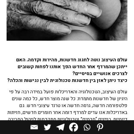
עולם העיצוב נוטה לחגוג חדשנות, מהירות וקדמה. האם
ייתכן שהמרדף אחר החדש הפך אותנו לפחות קשובים
לצרכים אנושיים בסיסיים?
כיצד ניתן לאזן בין חדשנות טכנולוגית לבין נגישות והכלה?
עולם העיצוב, הטכנולוגיה והאדריכלות פועל במידה רבה על פי
היגיון של חדשנות מתמדת: כל שנה מוצר חדש, כל כמה שנים
פלטפורמה חדשה, גרסה חדשה או טרנד עיצובי חדש. גם
באדריכלות אנו עדים למרדף דומה אחר חומרים חדשים, חזיתות
דינמיות, בניינים “חכמים” וטכנולוגיות מתקדמות לניהול הסביבה
הבנויה.
אבל בעוד שהטכנולוגיה משתנה במהירות מסחררת, הצרכים