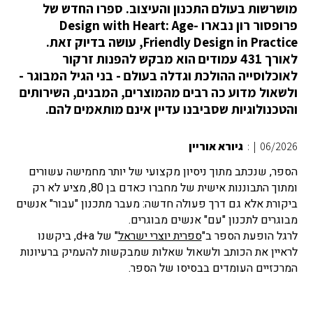
מושרשות בעולם התכנון והעיצוב. ספרו החדש של
פרופסור רון נבארו Design with Heart: Age-
Friendly Design in Practice, עושה בדיוק זאת.
לאורך 431 עמודים הוא מבקש להפנות זרקור
לאוכלוסייה ההולכת וגדלה בעולם - בני הגיל המבוגר -
ולשאול מדוע כה רבים מהמוצרים, המבנים, השירותים
והטכנולוגיות שסביבנו עדיין אינם מותאמים להם.
06/2026
|
:
גיורא אוריין
הספר, שנכתב מתוך ניסיון מקצועי של יותר מחמישה עשורים
ומתוך התבוננות אישית של מחברו כאדם בן 80, מציע לא רק
ביקורת אלא גם דרך פעולה חדשה: מעבר מתכנון "עבור" אנשים
מבוגרים לתכנון "עם" אנשים מבוגרים.
לרגל הופעת הספר ב"
ספרית יוצרי ישראל
" של d+a, ביקשנו
לראיין את הכותב ולשאול שאלות שמבקשות להעמיק ברעיונות
המרכזיים העומדים בבסיסו של הספר.