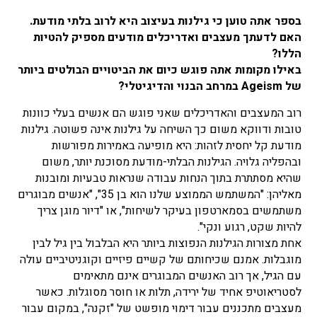
בספר אתה טוען כי גילנות בעיצוב היא לרוב בלתי מודעת.
האם לדעתך מעצבים ואדריכלים מודעים מספיק להטיות
הללו?
באילו מקומות אתה פוגש כיום את הביטויים הבולטים ביותר
של Ageism במרחב הבנוי והדיגיטלי?
רוב המעצבים והאדריכלים שאני פוגש הם אנשים בעלי כוונות
טובות ודווקא משום כך השיחה על גילנות אינה פשוטה. גילנות
מודעת קל יחסית לזהות: היא מופיעה באמירות מפורשות
ובהפליה גלויה. הגילנות הבלתי-מודעת מסוכנת יותר, משום
שהיא מסתתרת בתוך הנחות עבודה שנראות טבעיות ומובנות
מאליהן: "המשתמש הממוצע שלנו הוא בן 35", "אנשים מבוגרים
משתמשים בסמארטפון בעיקר לשיחות", או "דיור מוגן צריך
להיות שקט, רגוע ונקי".
אחת מצורות הגילנות הנפוצות ביותר היא הבלבול בין גיל לבין
מוגבלות. אמנם שכיחותם של קשיים פיזיים וקוגניטיביים עולה
עם הגיל, אך רוב האנשים המבוגרים אינם מתאימים
לסטריאוטיפ אחיד של ירידה, תלות או חוסר מסוגלות. כאשר
מעצבים מתכננים עבור דימוי מופשט של "זקנה", במקום עבור