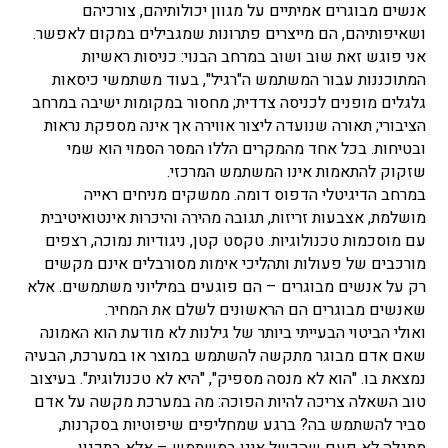
אנשים מבוגרים אמיתיים על מגוון יכולותיהם, צורכיהם
ושאיפותיהם, הם מייצרים פתרונות שמגבילים במקום לאפשר.
אני פוגש זאת שוב ושוב במרחב הבנוי: כניסות ראשיות
המתוכננות עבור המשתמש ה"רגיל", בעוד משתמשי כיסאות
גלגלים מופנים לכניסה צדדית; מחסור במקומות ישיבה במרחב
הציבורי; תאורה שנועדה ליצור אווירה אך אינה מספקת נראות
ובטיחות. בכל אחד מהמקרים הללו המסר הסמוי הוא שמי
שזקוק להתאמות אינו המשתמש המרכזי.
במרחב הדיגיטלי הדפוס דומה. ממשקים מניחים ראייה
מושלמת, אצבעות זריזות, תגובה מהירה והיכרות אינטואיטיבית
עם מוסכמות טכנולוגיות. טקסט קטן, ניגודיות נמוכה, רצפים
מורכבים של פעולות ותהליכי אימות מסורבלים אינם מקשים
רק על אנשים מבוגרים – הם פוגעים במיליוני משתמשים. אלא
שאנשים מבוגרים הם הראשונים לשלם את המחיר.
ואולי הביטוי הבעייתי ביותר של גילנות לא מודעת הוא האמונה
שאם אדם מבוגר מתקשה להשתמש במוצר או במערכת, הבעיה
נמצאת בו. "הוא לא מנסה מספיק", "היא לא טכנולוגית". בעיצוב
טוב השאלה צריכה להיות הפוכה: מה במערכת מקשה על אדם
סביר להשתמש בה? ברגע שמחליפים שיפוטיות בסקרנות,