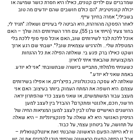
שמדברים עם ילדים קטנים, כאילו היא חסרת כושר שמיעה או
יכולת קוגניטיבית. "הם כולם חושבים שהם יודעים מה טוב
בשבילי," אמרה בחיוך עייף.
לאחר הפסקה מהורהרת, היא הביטה לי בעיניים ושאלה: "תגיד לי,
בחור צעיר (הייתי אז בן 55), עם חדר השירותים הזה שלך – האם
אוכל ללכת לבד לשירותים שוב, האם אוכל סוף סוף ללכת בלי
המטפלת שלי… ולהרגיש עצמאית שוב?". ישבתי שם רגע ארוך
ושקט כאילו ברק פגע בי. שאלתה הפילה את כל ההנחות
המקצועיות שהבאתי איתי לראיון.
כשעניתי מלמלתי, מתבייש ביושרה שבתשובתי: "אני לא יודע.
באמת שאני לא יודע."
שאלתה לא עסקה בטכנולוגיה, בפיצ'רים, או אפילו בשירותים
עצמם. היא חשפה את המתח העמוק ביותר בעיצוב: האם אני
מעצב עבור המשתמשים, או שאני מעצב כדי שהפתרון יראה
חדשני, חכם, אלגנטי ומתקדם? ההבדל בין לעצב למען
ההישגים האישיים שלנו לבין לעצב למען המציאות החיה של
הניסיון האנושי. היא לא שאלה על פונקציונליות – היא שאלה
על תחושה, על ביטחון עצמי, על כבוד.
זו לא הייתה הפעם הראשונה שהבנתי זאת אינטלקטואלית –
אבל זו הייתה הפעם הראשונה שהייתי מוכן להפנים את זה. יש