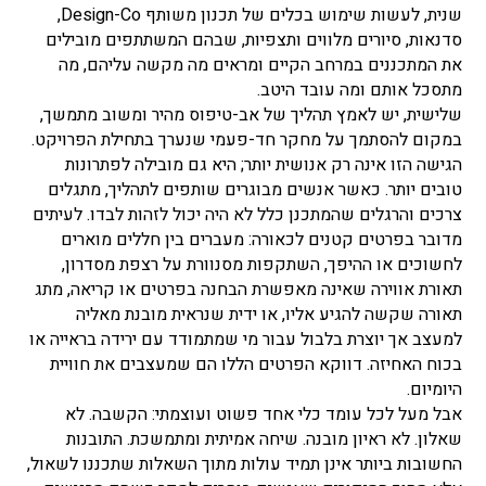
שנית, לעשות שימוש בכלים של תכנון משותף Design-Co,
סדנאות, סיורים מלווים ותצפיות, שבהם המשתתפים מובילים
את המתכננים במרחב הקיים ומראים מה מקשה עליהם, מה
מתסכל אותם ומה עובד היטב.
שלישית, יש לאמץ תהליך של אב-טיפוס מהיר ומשוב מתמשך,
במקום להסתמך על מחקר חד-פעמי שנערך בתחילת הפרויקט.
הגישה הזו אינה רק אנושית יותר; היא גם מובילה לפתרונות
טובים יותר. כאשר אנשים מבוגרים שותפים לתהליך, מתגלים
צרכים והרגלים שהמתכנן כלל לא היה יכול לזהות לבדו. לעיתים
מדובר בפרטים קטנים לכאורה: מעברים בין חללים מוארים
לחשוכים או ההיפך, השתקפות מסנוורת על רצפת מסדרון,
תאורת אווירה שאינה מאפשרת הבחנה בפרטים או קריאה, מתג
תאורה שקשה להגיע אליו, או ידית שנראית מובנת מאליה
למעצב אך יוצרת בלבול עבור מי שמתמודד עם ירידה בראייה או
בכוח האחיזה. דווקא הפרטים הללו הם שמעצבים את חוויית
היומיום.
אבל מעל לכל עומד כלי אחד פשוט ועוצמתי: הקשבה. לא
שאלון. לא ראיון מובנה. שיחה אמיתית ומתמשכת. התובנות
החשובות ביותר אינן תמיד עולות מתוך השאלות שתכננו לשאול,