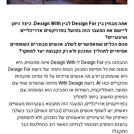
אתה מבחין בין Design For לבין Design With. כיצד ניתן
ליישם את המעבר הזה בפועל בפרויקטים אדריכליים
ועיצוביים?
מהם הכלים שמאפשרים לשלב אנשים מבוגרים כשותפים
אמיתיים לתהליך התכנון ולא רק כקבוצת יעד למחקר?
ההבחנה בין-Design For ל-Design With אינה סמנטית; היא
משנה את כל תפיסת התכנון. הנחת היסוד של גישת Design For
היא שהמתכנן יודע מה אנשים צריכים על פי נסיונו ומקורות
מחקריים כמו AI. גישת With Design מניחה שהאדם שחי עם
המוצר, האפליקציה, השירות או הסביבה הוא המומחה עם
הניסיון החשוב ביותר לתהליך.
בפרויקטים אדריכליים, המעבר הזה מתבטא בעקרונות מעשיים:
ראשית, יש לשתף אנשים מבוגרים (גברים ונשים) כבר בשלבי
האיפיון של הרעיוניים הראשונים של התכנון, ולא להסתפק
בהצגת הפתרון המוגמר לבחינה כאשר רוב ההחלטות כבר
התקבלו.